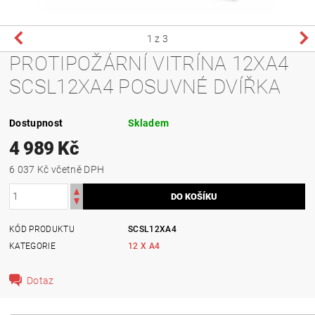
1
z 3
PROTIPOŽÁRNÍ VITRÍNA 12XA4
SCSL12XA4 POSUVNÉ DVÍŘKA
Dostupnost
Skladem
4 989 Kč
6 037 Kč včetně DPH
KÓD PRODUKTU
SCSL12XA4
KATEGORIE
12 X A4
Dotaz