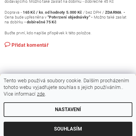
dodavajicího. Možno také zaslat na dobírku - dobírečné 45 Kč
Doprava -
165 Kč / ks
,
od hodnoty 5.000 Kč
/ bez DPH /
ZDARMA -
Cena bude upřesněna v
"Potvrzení objednávky" -
Možno také zaslat
na dobírku
- dobírečné 75 Kč
Buďte první, kdo napíše příspěvek k této položce.
Přidat komentář
Tento web používá soubory cookie. Dalším procházením
tohoto webu vyjadřujete souhlas s jejich používáním..
|
|
PLAKÁTOVÉ RÁMY A KLAPRÁMY
VITRÍNY A NÁSTĚNKY
Více informací
zde
.
|
|
STOJANY A POUTAČE
MOBILNÍ PREZENTAČNÍ SYSTÉM
KONTAKTY
NASTAVENÍ
2026 © VIPOL, všechna práva vyhrazena
Vytvořil Shoptet
SOUHLASÍM