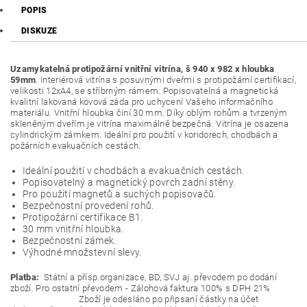
POPIS
DISKUZE
Uzamykatelná protipožární vnitřní vitrína, š 940 x 982 x hloubka
59mm
. Interiérová vitrína s posuvnými dveřmi s protipožární certifikací,
velikosti 12xA4, se stříbrným rámem. Popisovatelná a magnetická
kvalitní lakovaná kovová záda pro uchycení Vašeho informačního
materiálu. Vnitřní hloubka činí 30 mm. Díky oblým rohům a tvrzeným
skleněným dveřím je vitrína maximálně bezpečná. Vitrína je osazena
cylindrickým zámkem. Ideální pro použití v koridorech, chodbách a
požárních evakuačních cestách.
Ideální použití v chodbách a evakuačních cestách.
Popisovatelný a magnetický povrch zadní stěny.
Pro použití magnetů a suchých popisovačů.
Bezpečnostní provedení rohů.
Protipožární certifikace B1.
30 mm vnitřní hloubka.
Bezpečnostní zámek.
Výhodné množstevní slevy.
Platba:
Státní a přísp.organizace, BD, SVJ aj. převodem po dodání
zboží. Pro ostatní převodem - Zálohová faktura 100% s DPH 21%
Zboží je odesláno po připsaní částky na účet