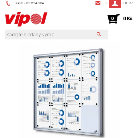
+420 602 824 904
VIPOL@VIPOL.CZ
0
0 Kč