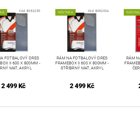
Kód:
8062250
Kód:
8062004
NKA
NOVINKA
NOVINK
NA FOTBALOVÝ DRES
RÁM NA FOTBALOVÝ DRES
RÁM N
OX II 600 X 800MM -
FRAMEBOX II 600 X 800MM -
FRAMEBO
RNÝ MAT, AKRYL
STŘÍBRNÝ MAT, AKRYL
ČER
2 499 Kč
2 499 Kč