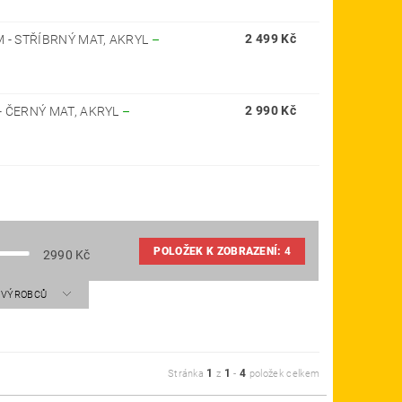
2 499 Kč
 - STŘÍBRNÝ MAT, AKRYL
–
2 990 Kč
- ČERNÝ MAT, AKRYL
–
POLOŽEK K ZOBRAZENÍ:
4
2990
Kč
A VÝROBCŮ
1
1
4
Stránka
z
-
položek celkem