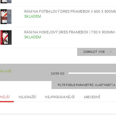
RÁM NA FOTBALOVÝ DRES FRAMEBOX II 600 X 800MM
SKLADEM
RÁM NA HOKEJOVÝ DRES FRAMEBOX I 700 X 900MM 
SKLADEM
ZOBRAZIT VÍCE
SKLADĚ
2499
Kč
FILTR PODLE PARAMETRŮ, VLASTNOSTÍ 
VNĚJŠÍ
NEJDRAŽŠÍ
NEJPRODÁVANĚJŠÍ
ABECEDNĚ