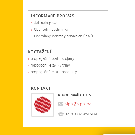
INFORMACE PRO VÁS
Jak nakupovat
Obchodní podmínky
Podmínky ochrany osobních údajů
KE STAŽENÍ
propagační leták - stojany
ropagační leták - vitríny
propagační leták - produkty
KONTAKT
VIPOL media s.r.o.
vipol
@
vipol.cz
+420 602 824 904