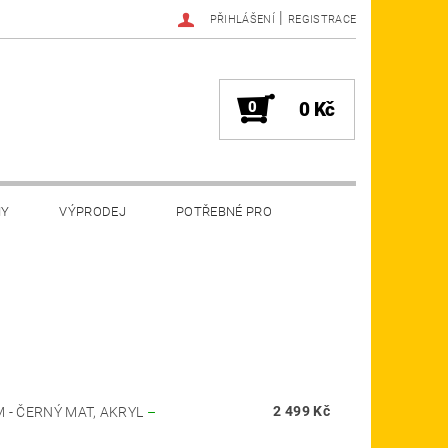
|
PŘIHLÁŠENÍ
REGISTRACE
0
0 Kč
MY
VÝPRODEJ
POTŘEBNÉ PRO
2 499 Kč
 - ČERNÝ MAT, AKRYL
–