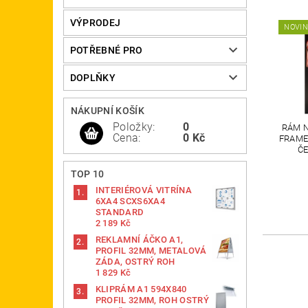
VÝPRODEJ
NOVI
POTŘEBNÉ PRO
DOPLŇKY
NÁKUPNÍ KOŠÍK
Položky:
0
RÁM 
Cena:
0 Kč
FRAMEB
ČE
TOP 10
INTERIÉROVÁ VITRÍNA
6XA4 SCXS6XA4
STANDARD
2 189 Kč
REKLAMNÍ ÁČKO A1,
PROFIL 32MM, METALOVÁ
ZÁDA, OSTRÝ ROH
1 829 Kč
KLIPRÁM A1 594X840
PROFIL 32MM, ROH OSTRÝ