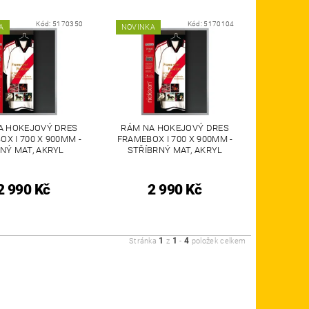
Kód:
5170350
Kód:
5170104
A
NOVINKA
A HOKEJOVÝ DRES
RÁM NA HOKEJOVÝ DRES
X I 700 X 900MM -
FRAMEBOX I 700 X 900MM -
NÝ MAT, AKRYL
STŘÍBRNÝ MAT, AKRYL
2 990 Kč
2 990 Kč
1
1
4
Stránka
z
-
položek celkem