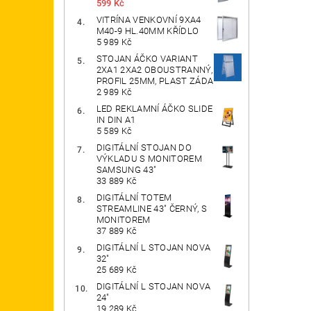
599 Kč
VITRÍNA VENKOVNÍ 9XA4
M40-9 HL.40MM KŘÍDLO
5 989 Kč
STOJAN ÁČKO VARIANT
2XA1 2XA2 OBOUSTRANNÝ,
PROFIL 25MM, PLAST ZÁDA
2 989 Kč
LED REKLAMNÍ ÁČKO SLIDE
IN DIN A1
5 589 Kč
DIGITÁLNÍ STOJAN DO
VÝKLADU S MONITOREM
SAMSUNG 43"
33 889 Kč
DIGITÁLNÍ TOTEM
STREAMLINE 43" ČERNÝ, S
MONITOREM
37 889 Kč
DIGITÁLNÍ L STOJAN NOVA
32"
25 689 Kč
DIGITÁLNÍ L STOJAN NOVA
24"
19 289 Kč