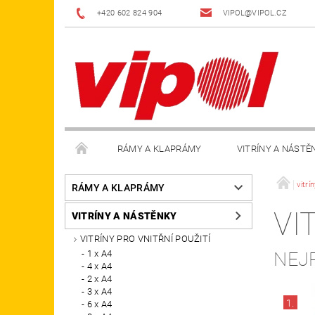
+420 602 824 904
VIPOL@VIPOL.CZ
RÁMY A KLAPRÁMY
VITRÍNY A NÁSTĚ
DOPLŇKY
OBCHODNÍ PODMÍNKY
KON
vitrí
RÁMY A KLAPRÁMY
VI
VITRÍNY A NÁSTĚNKY
VITRÍNY PRO VNITŘNÍ POUŽITÍ
1 x A4
NEJ
4 x A4
2 x A4
3 x A4
1.
6 x A4