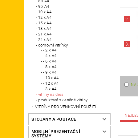
8 x A4
9 x A4
10 x A4
12 x A4
2.
15 x A4
18 x A4
21 x A4
24 x A4
3.
domovní vitrínky
- 2 x A4
- 4 x A4
- 6 x A4
- 8 x A4
- 9 x A4
- 10 x A4
- 12 x A4
NA 
- 3 x A4
vitríny na dres
produktové skleněné vitríny
VITRÍNY PRO VENKOVNÍ POUŽITÍ
NEJLE
STOJANY A POUTAČE
MOBILNÍ PREZENTAČNÍ
SYSTÉMY