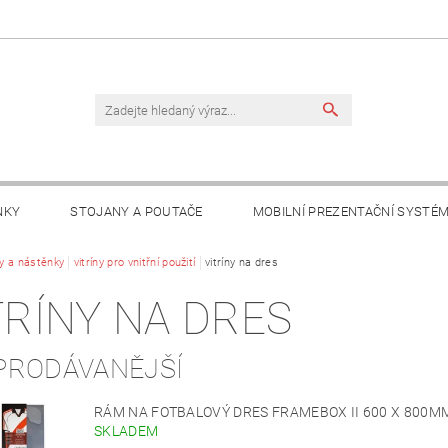
NKY
STOJANY A POUTAČE
MOBILNÍ PREZENTAČNÍ SYSTÉ
TAKTY
ny a nástěnky
vitríny pro vnitřní použití
vitríny na dres
TRÍNY NA DRES
PRODÁVANĚJŠÍ
RÁM NA FOTBALOVÝ DRES FRAMEBOX II 600 X 800MM
SKLADEM