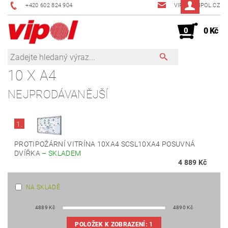
+420 602 824 904
VIPOL@VIPOL.CZ
0
0 Kč
10 X A4
NEJPRODÁVANĚJŠÍ
1.
PROTIPOŽÁRNÍ VITRÍNA 10XA4 SCSL10XA4 POSUVNÁ
DVÍŘKA
–
SKLADEM
4 889 Kč
NA SKLADĚ
4889
Kč
4890
Kč
POLOŽEK K ZOBRAZENÍ:
1