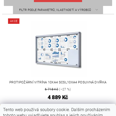
FILTR PODLE PARAMETRŮ, VLASTNOSTÍ A VÝROBCŮ
AKCE
PROTIPOŽÁRNÍ VITRÍNA 10XA4 SCSL10XA4 POSUVNÁ DVÍŘKA
6 718 Kč
(–27 %)
4 889 Kč
Tento web používá soubory cookie. Dalším procházením
tohoto webu vyjadřujete souhlas s jejich používáním..