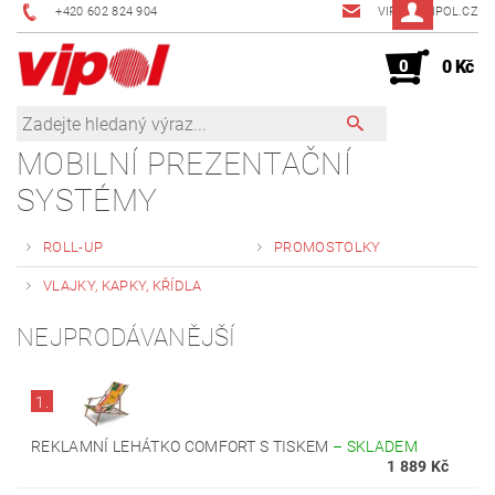
+420 602 824 904
VIPOL@VIPOL.CZ
0
0 Kč
MOBILNÍ PREZENTAČNÍ
SYSTÉMY
ROLL-UP
PROMOSTOLKY
VLAJKY, KAPKY, KŘÍDLA
NEJPRODÁVANĚJŠÍ
1.
REKLAMNÍ LEHÁTKO COMFORT S TISKEM
–
SKLADEM
1 889 Kč