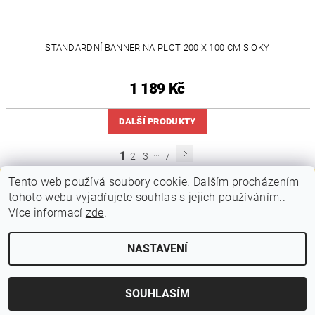
STANDARDNÍ BANNER NA PLOT 200 X 100 CM S OKY
1 189 Kč
DALŠÍ PRODUKTY
...
1
2
3
7
Tento web používá soubory cookie. Dalším procházením
tohoto webu vyjadřujete souhlas s jejich používáním..
|
|
PLAKÁTOVÉ RÁMY A KLAPRÁMY
VITRÍNY A NÁSTĚNKY
Více informací
zde
.
|
|
STOJANY A POUTAČE
MOBILNÍ PREZENTAČNÍ SYSTÉM
KONTAKTY
NASTAVENÍ
2026 © VIPOL, všechna práva vyhrazena
Vytvořil Shoptet
SOUHLASÍM