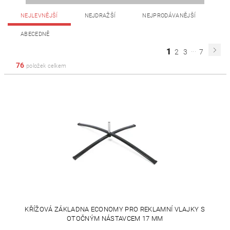
NEJLEVNĚJŠÍ
NEJDRAŽŠÍ
NEJPRODÁVANĚJŠÍ
ABECEDNĚ
...
1
2
3
7
76
položek celkem
KŘÍŽOVÁ ZÁKLADNA ECONOMY PRO REKLAMNÍ VLAJKY S
OTOČNÝM NÁSTAVCEM 17 MM