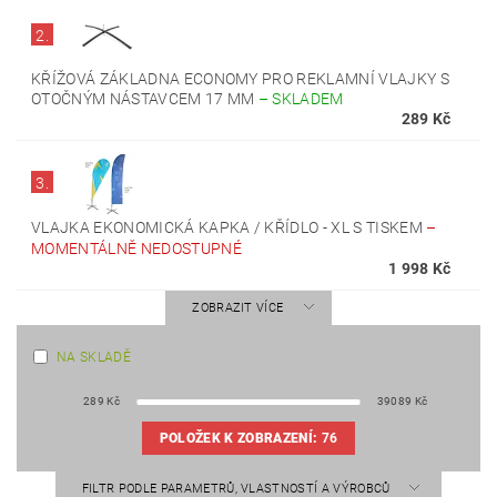
2.
KŘÍŽOVÁ ZÁKLADNA ECONOMY PRO REKLAMNÍ VLAJKY S
OTOČNÝM NÁSTAVCEM 17 MM
–
SKLADEM
289 Kč
3.
VLAJKA EKONOMICKÁ KAPKA / KŘÍDLO - XL S TISKEM
–
MOMENTÁLNĚ NEDOSTUPNÉ
1 998 Kč
ZOBRAZIT VÍCE
NA SKLADĚ
289
Kč
39089
Kč
POLOŽEK K ZOBRAZENÍ:
76
FILTR PODLE PARAMETRŮ, VLASTNOSTÍ A VÝROBCŮ