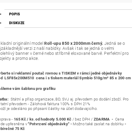
POPIS
DISKUZE
kladní originální model
Roll-upu 850 x 2000mm
černý.
Jedná se o
jzákladnější verzi z naší nabídky. Avšak i tak se jedná o velmi
olehlivý banner v černé nebo stříbrně eloxované barvě. Perfektní pro
ojekty a promo akce.
berte si reklamní poutač rovnou s TISKEM v rámci jedné objednávky
ód
LSF85x200M510 cena i s tiskem materiál Symbio 510g/m² 85 x 200 cm
šleme vám šablonu pro grafiku
atba:
Státní a přísp.organizace, BD, SVJ aj. převodem po dodání zboží. Pro
statní převodem - Zálohová faktura 100% s DPH 21%
oží je odesláno po připsaní částky na účet dodavajicího.
prava -
165 Kč / ks
,
od hodnoty 5.000 Kč
/ bez DPH /
ZDARMA -
Cena
ude upřesněna v
"Potvrzení objednávky" -
Možno také zaslat na dobírku
-
bírečné 75 Kč