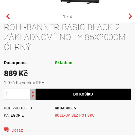
1
z 4
ROLL-BANNER BASIC BLACK 2
ZÁKLADNOVÉ NOHY 85X200CM
ČERNÝ
Dostupnost
Skladem
889 Kč
1 076 Kč včetně DPH
KÓD PRODUKTU
RBBASB085
KATEGORIE
ROLL-UP BEZ POTISKU
Dotaz