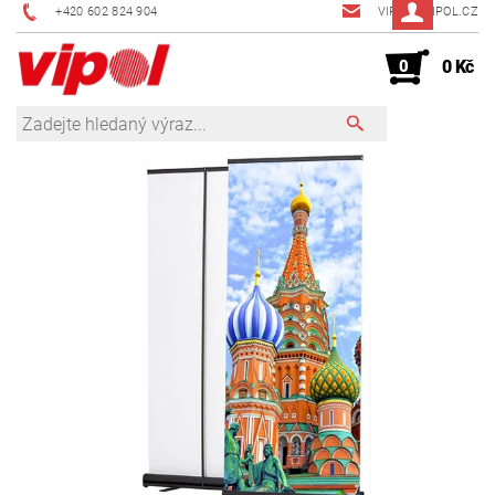
+420 602 824 904
VIPOL@VIPOL.CZ
0
0 Kč