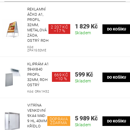
REKLAMNÍ
ÁČKO A1,
PROFIL
32MM,
1 829 Kč
2 207 KČ
METALOVÁ
–
17 %
Skladem
ZÁDA,
OSTRÝ ROH
Kód:
ZPA1G32ME
KLIPRÁM A1
594X840
599 Kč
PROFIL
669 KČ
–
10 %
32MM, ROH
Skladem
OSTRÝ
Kód:
ORA1H32
VITRÍNA
VENKOVNÍ
9XA4 M40-
5 989 Kč
DOPRAVA
9 HL.40MM
ZDARMA
Skladem
KŘÍDLO