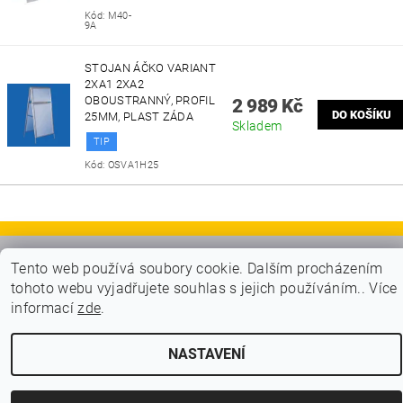
Kód:
M40-
9A
STOJAN ÁČKO VARIANT
2XA1 2XA2
OBOUSTRANNÝ, PROFIL
2 989 Kč
25MM, PLAST ZÁDA
Skladem
TIP
Kód:
OSVA1H25
|
|
PLAKÁTOVÉ RÁMY A KLAPRÁMY
VITRÍNY A NÁSTĚNKY
Tento web používá soubory cookie. Dalším procházením
|
|
STOJANY A POUTAČE
MOBILNÍ PREZENTAČNÍ SYSTÉM
tohoto webu vyjadřujete souhlas s jejich používáním.. Více
KONTAKTY
informací
zde
.
2026 © VIPOL, všechna práva vyhrazena
NASTAVENÍ
Vytvořil Shoptet