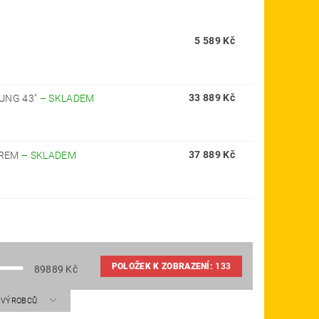
5 589 Kč
33 889 Kč
UNG 43"
–
SKLADEM
37 889 Kč
OREM
–
SKLADEM
POLOŽEK K ZOBRAZENÍ:
133
89889
Kč
A VÝROBCŮ