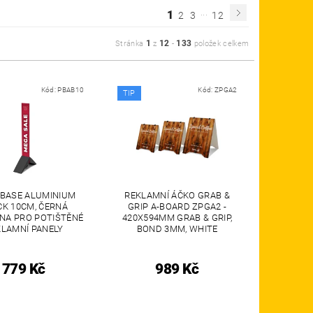
...
1
2
3
12
1
12
133
Stránka
z
-
položek celkem
Kód:
PBAB10
Kód:
ZPGA2
TIP
BASE ALUMINIUM
REKLAMNÍ ÁČKO GRAB &
CK 10CM, ČERNÁ
GRIP A-BOARD ZPGA2 -
NA PRO POTIŠTĚNÉ
420X594MM GRAB & GRIP,
KLAMNÍ PANELY
BOND 3MM, WHITE
779 Kč
989 Kč