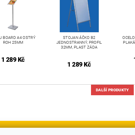
U BOARD A4 OSTRÝ
STOJAN ÁČKO B2
OCELOV
ROH 25MM
JEDNOSTRANNÝ, PROFIL
PLAKÁ
32MM, PLAST ZÁDA
1 289 Kč
1 289 Kč
DALŠÍ PRODUKTY