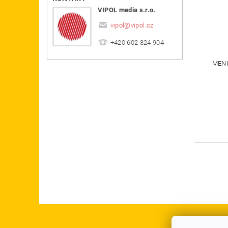
VIPOL media s.r.o.
vipol
@
vipol.cz
+420 602 824 904
MEN