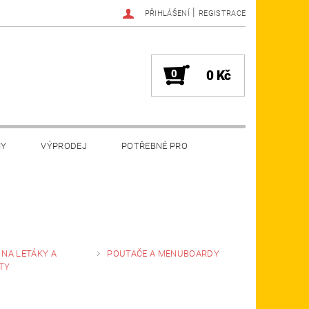
|
PŘIHLÁŠENÍ
REGISTRACE
0
0 Kč
MY
VÝPRODEJ
POTŘEBNÉ PRO
NA LETÁKY A
POUTAČE A MENUBOARDY
TY