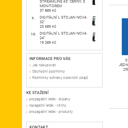
STREAMLINE 43" ČERNÝ, S
MONITOREM
37 889 Kč
DIGITÁLNÍ L STOJAN NOVA
32"
25 689 Kč
DIGITÁLNÍ L STOJAN NOVA
24"
19 289 Kč
INFORMACE PRO VÁS
S
JEDN
Jak nakupovat
25
Obchodní podmínky
Podmínky ochrany osobních údajů
KE STAŽENÍ
propagační leták - stojany
ropagační leták - vitríny
propagační leták - produkty
KONTAKT