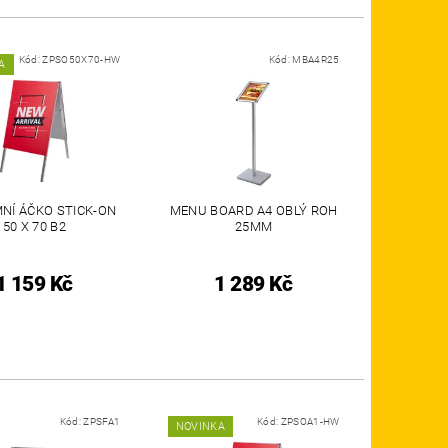
Kód:
ZPSO50X70-HW
Kód:
MBA4R25
A
NÍ ÁČKO STICK-ON
MENU BOARD A4 OBLÝ ROH
50 X 70 B2
25MM
1 159 Kč
1 289 Kč
Kód:
ZPSFA1
Kód:
ZPSOA1-HW
NOVINKA