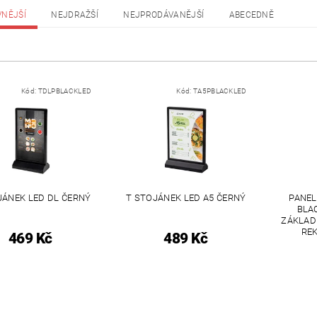
VNĚJŠÍ
NEJDRAŽŠÍ
NEJPRODÁVANĚJŠÍ
ABECEDNĚ
Kód:
TDLPBLACKLED
Kód:
TA5PBLACKLED
JÁNEK LED DL ČERNÝ
T STOJÁNEK LED A5 ČERNÝ
PANEL
BLA
ZÁKLAD
RE
469 Kč
489 Kč