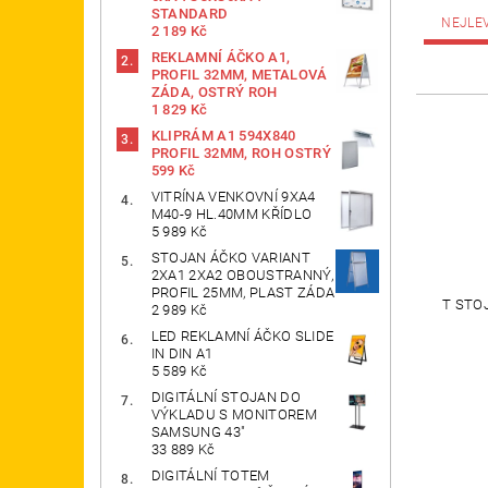
STANDARD
NEJLE
2 189 Kč
REKLAMNÍ ÁČKO A1,
PROFIL 32MM, METALOVÁ
ZÁDA, OSTRÝ ROH
1 829 Kč
KLIPRÁM A1 594X840
PROFIL 32MM, ROH OSTRÝ
599 Kč
VITRÍNA VENKOVNÍ 9XA4
M40-9 HL.40MM KŘÍDLO
5 989 Kč
STOJAN ÁČKO VARIANT
2XA1 2XA2 OBOUSTRANNÝ,
PROFIL 25MM, PLAST ZÁDA
T STO
2 989 Kč
LED REKLAMNÍ ÁČKO SLIDE
IN DIN A1
5 589 Kč
DIGITÁLNÍ STOJAN DO
VÝKLADU S MONITOREM
SAMSUNG 43"
33 889 Kč
DIGITÁLNÍ TOTEM