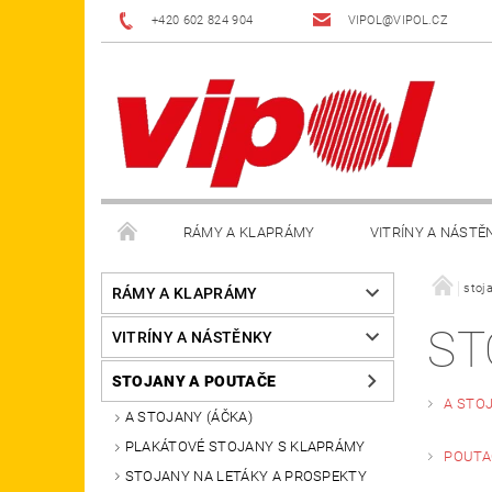
+420 602 824 904
VIPOL@VIPOL.CZ
RÁMY A KLAPRÁMY
VITRÍNY A NÁSTĚ
DOPLŇKY
OBCHODNÍ PODMÍNKY
KON
stoj
RÁMY A KLAPRÁMY
ST
VITRÍNY A NÁSTĚNKY
STOJANY A POUTAČE
A STOJ
A STOJANY (ÁČKA)
PLAKÁTOVÉ STOJANY S KLAPRÁMY
POUTA
STOJANY NA LETÁKY A PROSPEKTY