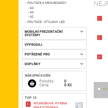
NEJ
POUTAČE A MENUBOARDY
A4
A3
A2
1.
POUTAČE - STOJANY LED
MOBILNÍ PREZENTAČNÍ
SYSTÉMY
2.
VÝPRODEJ
POTŘEBNÉ PRO
3.
DOPLŇKY
NÁKUPNÍ KOŠÍK
Položky:
0
Cena:
0 Kč
NA 
TOP 10
INTERIÉROVÁ VITRÍNA
6XA4 SCXS6XA4