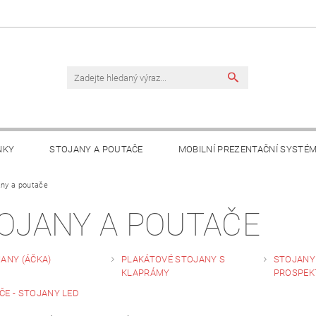
NKY
STOJANY A POUTAČE
MOBILNÍ PREZENTAČNÍ SYSTÉ
TAKTY
any a poutače
OJANY A POUTAČE
ANY (ÁČKA)
PLAKÁTOVÉ STOJANY S
STOJANY 
KLAPRÁMY
PROSPEK
ČE - STOJANY LED