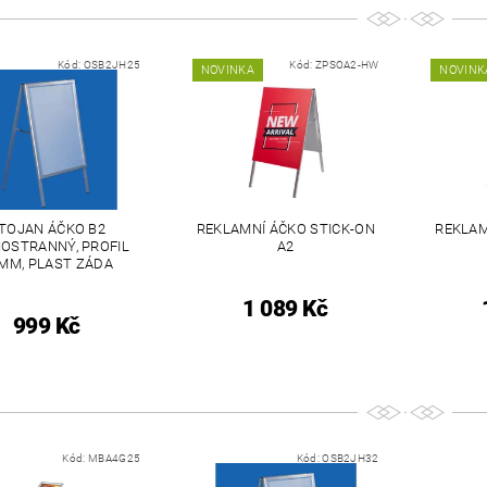
Kód:
OSB2JH25
Kód:
ZPSOA2-HW
NOVINKA
NOVINK
TOJAN ÁČKO B2
REKLAMNÍ ÁČKO STICK-ON
REKLAM
OSTRANNÝ, PROFIL
A2
MM, PLAST ZÁDA
1 089 Kč
999 Kč
Kód:
MBA4G25
Kód:
OSB2JH32