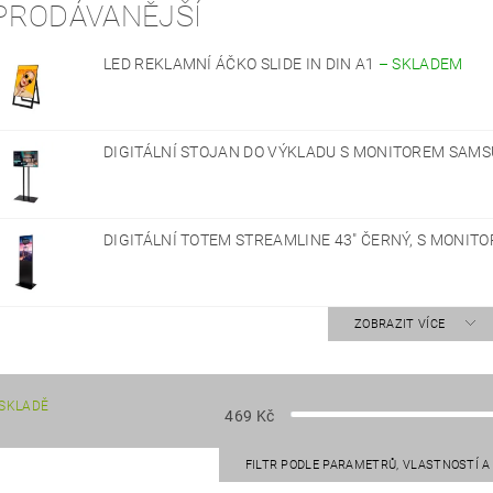
PRODÁVANĚJŠÍ
LED REKLAMNÍ ÁČKO SLIDE IN DIN A1
–
SKLADEM
DIGITÁLNÍ STOJAN DO VÝKLADU S MONITOREM SAMS
DIGITÁLNÍ TOTEM STREAMLINE 43" ČERNÝ, S MONIT
ZOBRAZIT VÍCE
SKLADĚ
469
Kč
FILTR PODLE PARAMETRŮ, VLASTNOSTÍ 