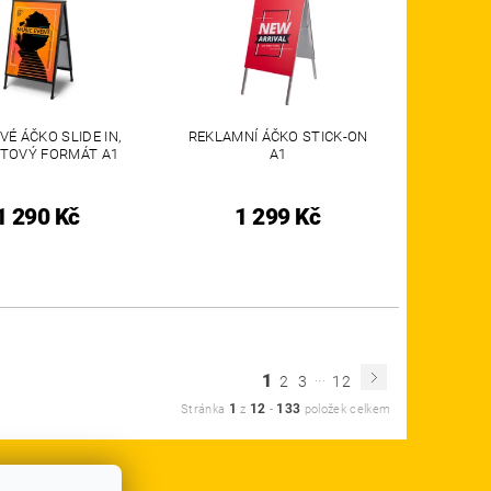
É ÁČKO SLIDE IN,
REKLAMNÍ ÁČKO STICK-ON
TOVÝ FORMÁT A1
A1
1 290 Kč
1 299 Kč
...
1
2
3
12
1
12
133
Stránka
z
-
položek celkem