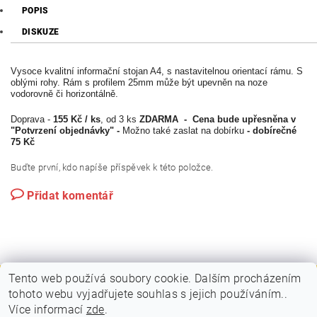
POPIS
DISKUZE
Vysoce kvalitní informační stojan A4, s nastavitelnou orientací rámu. S
oblými rohy. Rám s profilem 25mm může být upevněn na noze
vodorovně či horizontálně.
Doprava -
155 Kč / ks
, od 3 ks
ZDARMA - Cena bude upřesněna v
"Potvrzení objednávky" -
Možno také zaslat na dobírku
- dobírečné
75 Kč
Buďte první, kdo napíše příspěvek k této položce.
Přidat komentář
Tento web používá soubory cookie. Dalším procházením
tohoto webu vyjadřujete souhlas s jejich používáním..
|
|
PLAKÁTOVÉ RÁMY A KLAPRÁMY
VITRÍNY A NÁSTĚNKY
Více informací
zde
.
|
|
STOJANY A POUTAČE
MOBILNÍ PREZENTAČNÍ SYSTÉM