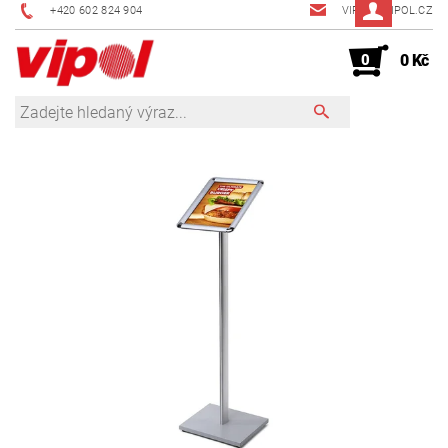
+420 602 824 904
VIPOL@VIPOL.CZ
0
0 Kč