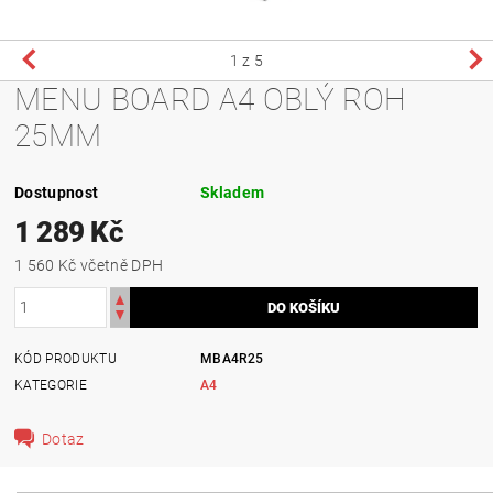
1
z 5
MENU BOARD A4 OBLÝ ROH
25MM
Dostupnost
Skladem
1 289 Kč
1 560 Kč včetně DPH
KÓD PRODUKTU
MBA4R25
KATEGORIE
A4
Dotaz