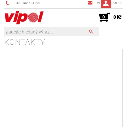
+420 602 824 904
VIPOL@VIPOL.CZ
0
0 Kč
KONTAKTY