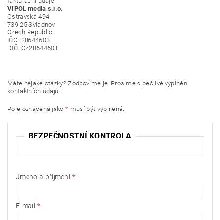
fakturační údaje:
VIPOL media s.r.o.
Ostravská 494
739 25 Sviadnov
Czech Republic
IČO: 28644603
DIČ: CZ28644603
Máte nějaké otázky? Zodpovíme je. Prosíme o pečlivé vyplnění
kontaktních údajů.
Pole označená jako
*
musí být vyplněná.
BEZPEČNOSTNÍ KONTROLA
Jméno a příjmení
E-mail