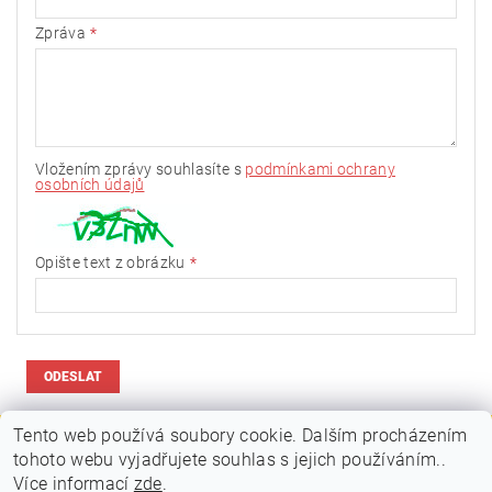
Zpráva
Vložením zprávy souhlasíte s
podmínkami ochrany
osobních údajů
Opište text z obrázku
Tento web používá soubory cookie. Dalším procházením
tohoto webu vyjadřujete souhlas s jejich používáním..
|
|
PLAKÁTOVÉ RÁMY A KLAPRÁMY
VITRÍNY A NÁSTĚNKY
Více informací
zde
.
|
|
STOJANY A POUTAČE
MOBILNÍ PREZENTAČNÍ SYSTÉM