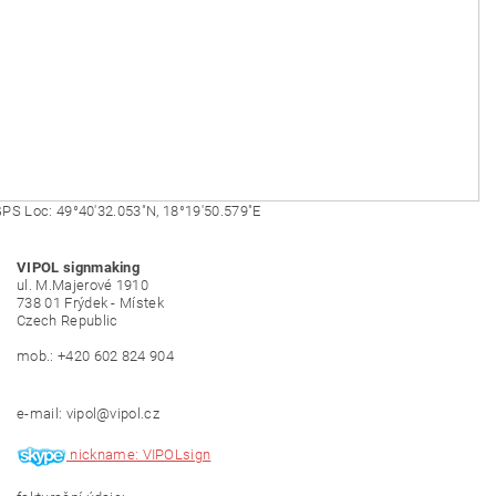
PS Loc: 49°40'32.053"N, 18°19'50.579"E
VIPOL signmaking
ul. M.Majerové 1910
738 01 Frýdek - Místek
Czech Republic
mob.: +420 602 824 904
e-mail: vipol@vipol.cz
nickname: VIPOLsign