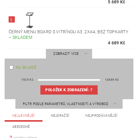
5 689 Kč
3.
ČERNÝ MENU BOARD S VITRÍNOU A3, 2XA4, BEZ TOPKARTY
–
SKLADEM
4 689 Kč
ZOBRAZIT VÍCE
NA SKLADĚ
1929
Kč
14889
Kč
POLOŽEK K ZOBRAZENÍ:
7
FILTR PODLE PARAMETRŮ, VLASTNOSTÍ A VÝROBCŮ
NEJLEVNĚJŠÍ
NEJDRAŽŠÍ
NEJPRODÁVANĚJŠÍ
ABECEDNĚ
7
položek celkem