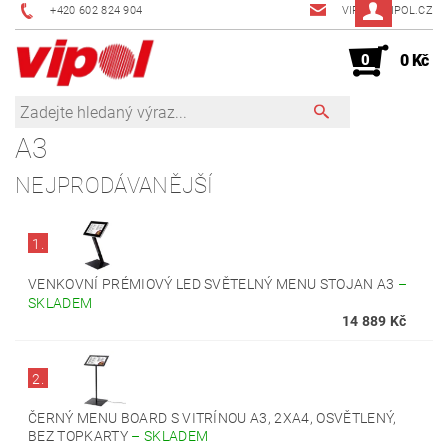
+420 602 824 904
VIPOL@VIPOL.CZ
0
0 Kč
A3
NEJPRODÁVANĚJŠÍ
1.
VENKOVNÍ PRÉMIOVÝ LED SVĚTELNÝ MENU STOJAN A3
–
SKLADEM
14 889 Kč
2.
ČERNÝ MENU BOARD S VITRÍNOU A3, 2XA4, OSVĚTLENÝ,
BEZ TOPKARTY
–
SKLADEM