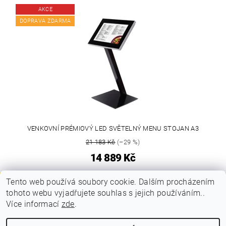
AKCE
DOPRAVA ZDARMA
VENKOVNÍ PRÉMIOVÝ LED SVĚTELNÝ MENU STOJAN A3
21 183 Kč
(–29 %)
14 889 Kč
Tento web používá soubory cookie. Dalším procházením
tohoto webu vyjadřujete souhlas s jejich používáním..
|
|
PLAKÁTOVÉ RÁMY A KLAPRÁMY
VITRÍNY A NÁSTĚNKY
Více informací
zde
.
|
|
STOJANY A POUTAČE
MOBILNÍ PREZENTAČNÍ SYSTÉM
KONTAKTY