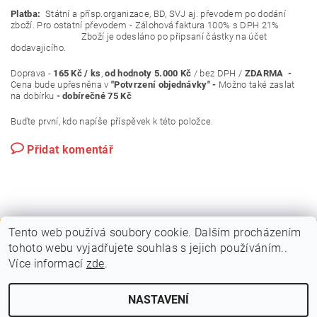
Platba:
Státní a přísp.organizace, BD, SVJ aj. převodem po dodání
zboží. Pro ostatní převodem - Zálohová faktura 100% s DPH 21%
Zboží je odesláno po připsaní částky na účet
dodavajicího.
Doprava -
165 Kč / ks
,
od hodnoty 5.000 Kč
/ bez DPH /
ZDARMA -
Cena bude upřesněna v
"Potvrzení objednávky" -
Možno také zaslat
na dobírku
- dobírečné 75 Kč
Buďte první, kdo napíše příspěvek k této položce.
Přidat komentář
Tento web používá soubory cookie. Dalším procházením
tohoto webu vyjadřujete souhlas s jejich používáním..
|
|
PLAKÁTOVÉ RÁMY A KLAPRÁMY
VITRÍNY A NÁSTĚNKY
Více informací
zde
.
|
|
STOJANY A POUTAČE
MOBILNÍ PREZENTAČNÍ SYSTÉM
KONTAKTY
NASTAVENÍ