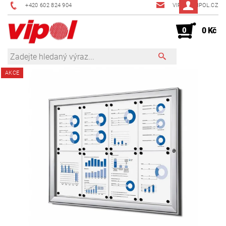
+420 602 824 904
VIPOL@VIPOL.CZ
0
0 Kč
AKCE