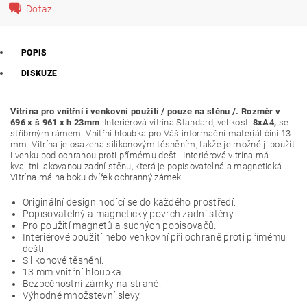
Dotaz
POPIS
DISKUZE
Vitrína pro vnitřní i venkovní použití / pouze na stěnu /. Rozměr v
696 x š 961 x h 23mm
. Interiérová vitrína Standard, velikosti
8xA4,
se
stříbrným rámem. Vnitřní hloubka pro Váš informační materiál činí 13
mm. Vitrína je osazena silikonovým těsněním, takže je možné ji použít
i venku pod ochranou proti přímému dešti. Interiérová vitrína má
kvalitní lakovanou zadní stěnu, která je popisovatelná a magnetická.
Vitrína má na boku dvířek ochranný zámek.
Originální design hodící se do každého prostředí.
Popisovatelný a magnetický povrch zadní stěny.
Pro použití magnetů a suchých popisovačů.
Interiérové použití nebo venkovní při ochraně proti přímému
dešti.
Silikonové těsnění.
13 mm vnitřní hloubka.
Bezpečnostní zámky na straně.
Výhodné množstevní slevy.