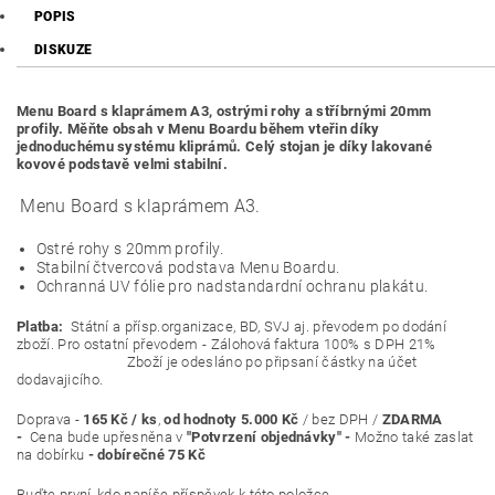
POPIS
DISKUZE
Menu Board s klaprámem A3, ostrými rohy a stříbrnými 20mm
profily. Měňte obsah v Menu Boardu během vteřin díky
jednoduchému systému kliprámů. Celý stojan je díky lakované
kovové podstavě velmi stabilní.
Menu Board s klaprámem A3.
Ostré rohy s 20mm profily.
Stabilní čtvercová podstava Menu Boardu.
Ochranná UV fólie pro nadstandardní ochranu plakátu.
Platba:
Státní a přísp.organizace, BD, SVJ aj. převodem po dodání
zboží. Pro ostatní převodem - Zálohová faktura 100% s DPH 21%
Zboží je odesláno po připsaní částky na účet
dodavajicího.
Doprava -
165 Kč / ks
,
od hodnoty 5.000 Kč
/ bez DPH /
ZDARMA
-
Cena bude upřesněna v
"Potvrzení objednávky" -
Možno také zaslat
na dobírku
- dobírečné 75 Kč
Buďte první, kdo napíše příspěvek k této položce.