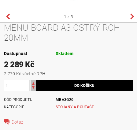
1
z 3
MENU BOARD A3 OSTRÝ ROH
20MM
Dostupnost
Skladem
2 289 Kč
2 770 Kč včetně DPH
KÓD PRODUKTU
MBA3G20
KATEGORIE
STOJANY A POUTAČE
Dotaz