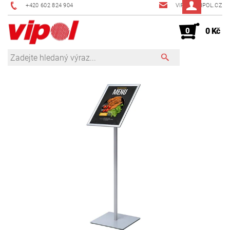
+420 602 824 904
VIPOL@VIPOL.CZ
0
0 Kč