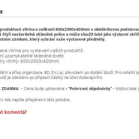
ZE
produktová vitrína o velikosti 800x2000x400mm s obdélníkovou podstavou
á čtyři nastavitelné skleněné police a může sloužit také jako výstavní skří
stním zámkem, který ochrání vaše vystavené předměty.
ená vitrína pro vystavení vašich produktů.
ní uzamykatelné skleněné dveře.
ry vitríny: 800x2000x400mm.
átní a přísp.organizace, BD, SVJ aj. převodem po dodání zboží. Pr
 odesláno po připsaní částky na účet dodavajicího.
ZDARMA -
Cena bude upřesněna v
"Potvrzení objednávky" -
Možno také z
í, kdo napíše příspěvek k této položce.
at komentář