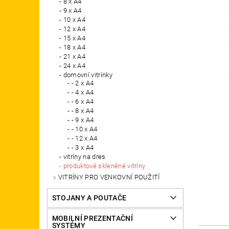
8 x A4
9 x A4
10 x A4
12 x A4
15 x A4
18 x A4
21 x A4
24 x A4
domovní vitrínky
- 2 x A4
- 4 x A4
- 6 x A4
- 8 x A4
- 9 x A4
- 10 x A4
- 12 x A4
- 3 x A4
vitríny na dres
produktové skleněné vitríny
VITRÍNY PRO VENKOVNÍ POUŽITÍ
STOJANY A POUTAČE
MOBILNÍ PREZENTAČNÍ
SYSTÉMY