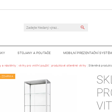
NKY
STOJANY A POUTAČE
MOBILNÍ PREZENTAČNÍ SYSTÉ
TAKTY
ny a nástěnky
vitríny pro vnitřní použití
produktové skleněné vitríny
Skleněná produkto
SK
A ZDARMA
PR
VI