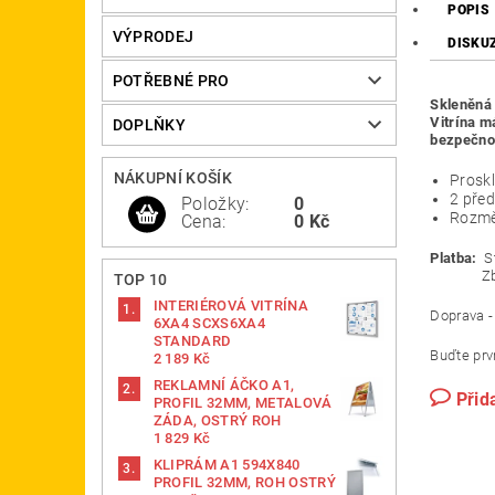
POPIS
VÝPRODEJ
DISKU
POTŘEBNÉ PRO
Skleněná 
Vitrína m
DOPLŇKY
bezpečno
NÁKUPNÍ KOŠÍK
Proskl
2 před
Položky:
0
Rozmě
Cena:
0 Kč
Platba:
St
Zboží je
TOP 10
INTERIÉROVÁ VITRÍNA
Doprava -
6XA4 SCXS6XA4
STANDARD
Buďte prvn
2 189 Kč
REKLAMNÍ ÁČKO A1,
Přid
PROFIL 32MM, METALOVÁ
ZÁDA, OSTRÝ ROH
1 829 Kč
KLIPRÁM A1 594X840
PROFIL 32MM, ROH OSTRÝ