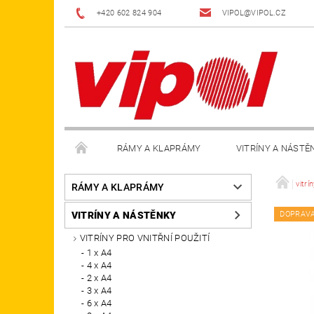
+420 602 824 904
VIPOL@VIPOL.CZ
RÁMY A KLAPRÁMY
VITRÍNY A NÁSTĚ
DOPLŇKY
OBCHODNÍ PODMÍNKY
KON
vitrí
RÁMY A KLAPRÁMY
VITRÍNY A NÁSTĚNKY
DOPRAV
VITRÍNY PRO VNITŘNÍ POUŽITÍ
1 x A4
4 x A4
2 x A4
3 x A4
6 x A4