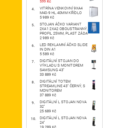
599 Kč
VITRÍNA VENKOVNÍ 9XA4
M40-9 HL.40MM KŘÍDLO
5 989 Kč
STOJAN ÁČKO VARIANT
2XA1 2XA2 OBOUSTRANNÝ,
PROFIL 25MM, PLAST ZÁDA
2 989 Kč
LED REKLAMNÍ ÁČKO SLIDE
IN DIN A1
5 589 Kč
DIGITÁLNÍ STOJAN DO
VÝKLADU S MONITOREM
SAMSUNG 43"
33 889 Kč
DIGITÁLNÍ TOTEM
STREAMLINE 43" ČERNÝ, S
MONITOREM
37 889 Kč
DIGITÁLNÍ L STOJAN NOVA
32"
25 689 Kč
DIGITÁLNÍ L STOJAN NOVA
24"
19 289 Kč