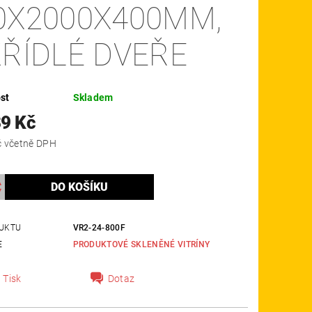
0X2000X400MM,
KŘÍDLÉ DVEŘE
st
Skladem
89 Kč
23 340 Kč včetně DPH
UKTU
VR2-24-800F
E
PRODUKTOVÉ SKLENĚNÉ VITRÍNY
Tisk
Dotaz