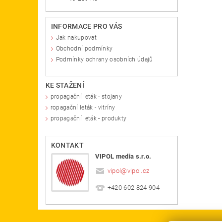
INFORMACE PRO VÁS
Jak nakupovat
Obchodní podmínky
Podmínky ochrany osobních údajů
KE STAŽENÍ
propagační leták - stojany
ropagační leták - vitríny
propagační leták - produkty
KONTAKT
VIPOL media s.r.o.
vipol
@
vipol.cz
+420 602 824 904