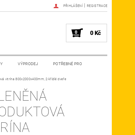
|
PŘIHLÁŠENÍ
REGISTRACE
0
0 Kč
MY
VÝPRODEJ
POTŘEBNÉ PRO
vá vitrína 800x2000x400mm, 2-křídlé dveře
LENĚNÁ
ODUKTOVÁ
TRÍNA