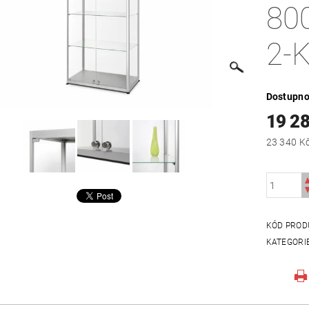
80
2-
Dostupno
19 2
KÓD PROD
KATEGORI