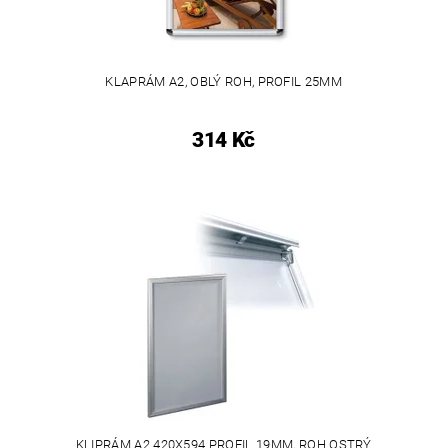
KLAPRÁM A2, OBLÝ ROH, PROFIL 25MM
314 Kč
KLIPRÁM A2 420X594 PROFIL 19MM, ROH OSTRÝ