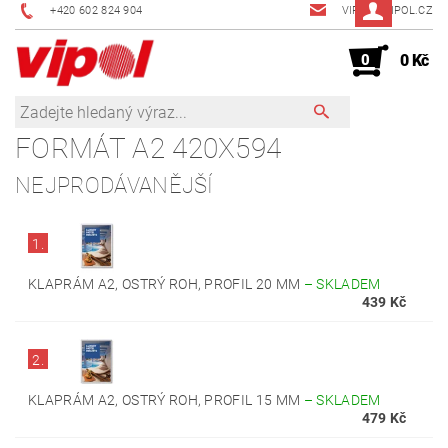
+420 602 824 904
VIPOL@VIPOL.CZ
0
0 Kč
FORMÁT A2 420X594
NEJPRODÁVANĚJŠÍ
1.
KLAPRÁM A2, OSTRÝ ROH, PROFIL 20 MM
–
SKLADEM
439 Kč
2.
KLAPRÁM A2, OSTRÝ ROH, PROFIL 15 MM
–
SKLADEM
479 Kč