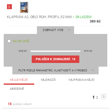
3.
KLAPRÁM A2, OBLÝ ROH, PROFIL 32 MM
–
SKLADEM
389 Kč
ZOBRAZIT VÍCE
NA SKLADĚ
298
Kč
879
Kč
POLOŽEK K ZOBRAZENÍ:
18
FILTR PODLE PARAMETRŮ, VLASTNOSTÍ A VÝROBCŮ
NEJLEVNĚJŠÍ
NEJDRAŽŠÍ
NEJPRODÁVANĚJŠÍ
ABECEDNĚ
1
2
18
položek celkem