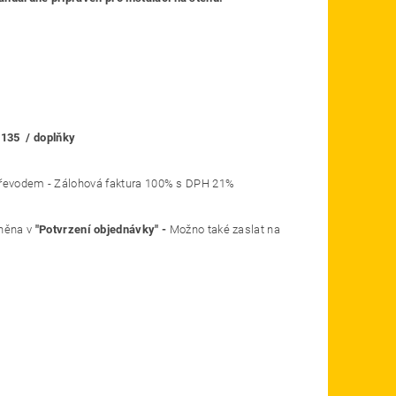
dné objednávky kód LPPA2S135 / doplňky
o ostatní převodem - Zálohová faktura 100% s DPH 21%
něna v
"Potvrzení objednávky" -
Možno také zaslat na