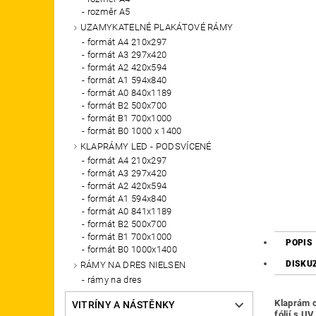
rozměr A5
UZAMYKATELNÉ PLAKÁTOVÉ RÁMY
formát A4 210x297
formát A3 297x420
formát A2 420x594
formát A1 594x840
formát A0 840x1189
formát B2 500x700
formát B1 700x1000
formát B0 1000 x 1400
KLAPRÁMY LED - PODSVÍCENÉ
formát A4 210x297
formát A3 297x420
formát A2 420x594
formát A1 594x840
formát A0 841x1189
formát B2 500x700
formát B1 700x1000
POPIS
formát B0 1000x1400
DISKU
RÁMY NA DRES NIELSEN
rámy na dres
Klaprám o
VITRÍNY A NÁSTĚNKY
fólií s U