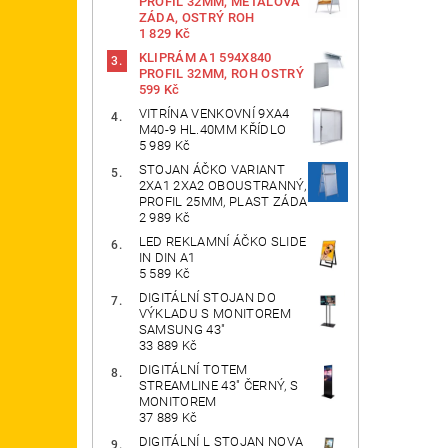
PROFIL 32MM, METALOVÁ
ZÁDA, OSTRÝ ROH
1 829 Kč
KLIPRÁM A1 594X840
PROFIL 32MM, ROH OSTRÝ
599 Kč
VITRÍNA VENKOVNÍ 9XA4
M40-9 HL.40MM KŘÍDLO
5 989 Kč
STOJAN ÁČKO VARIANT
2XA1 2XA2 OBOUSTRANNÝ,
PROFIL 25MM, PLAST ZÁDA
2 989 Kč
LED REKLAMNÍ ÁČKO SLIDE
IN DIN A1
5 589 Kč
DIGITÁLNÍ STOJAN DO
VÝKLADU S MONITOREM
SAMSUNG 43"
33 889 Kč
DIGITÁLNÍ TOTEM
STREAMLINE 43" ČERNÝ, S
MONITOREM
37 889 Kč
DIGITÁLNÍ L STOJAN NOVA