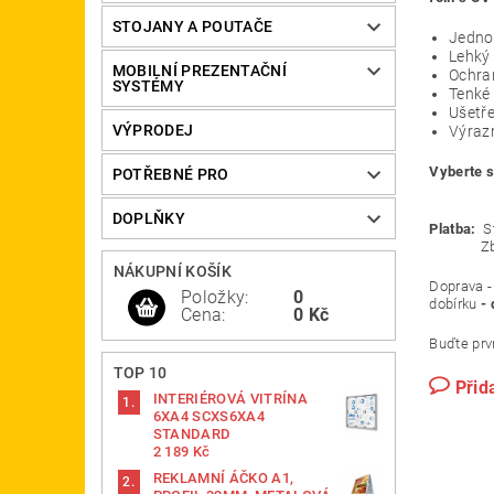
STOJANY A POUTAČE
Jednod
Lehký 
MOBILNÍ PREZENTAČNÍ
Ochran
SYSTÉMY
Tenké 
Ušetře
VÝPRODEJ
Výrazn
Vybert
POTŘEBNÉ PRO
Zašlem
DOPLŇKY
Platba:
St
Zboží je
NÁKUPNÍ KOŠÍK
Doprava 
Položky:
0
dobírku
- 
Cena:
0 Kč
Buďte prvn
TOP 10
Přid
INTERIÉROVÁ VITRÍNA
6XA4 SCXS6XA4
STANDARD
2 189 Kč
REKLAMNÍ ÁČKO A1,