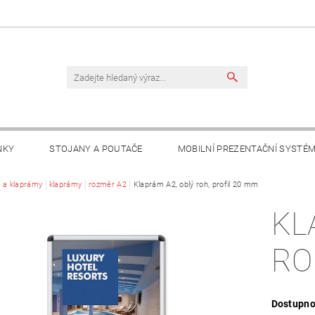
NKY
STOJANY A POUTAČE
MOBILNÍ PREZENTAČNÍ SYSTÉ
TAKTY
 a klaprámy
klaprámy
rozměr A2
Klaprám A2, oblý roh, profil 20 mm
KL
RO
Dostupno