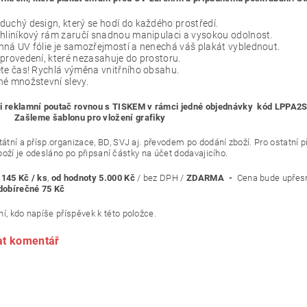
uchý design, který se hodí do každého prostředí.
hliníkový rám zaručí snadnou manipulaci a vysokou odolnost.
ná UV fólie je samozřejmostí a nenechá váš plakát vyblednout.
provedení, které nezasahuje do prostoru.
te čas! Rychlá výměna vnitřního obsahu.
é množstevní slevy.
e si reklamní poutač rovnou s TISKEM v rámci je
e šablonu pro vložení grafiky
átní a přísp.organizace, BD, SVJ aj. převodem po dodání zboží. Pr
 odesláno po připsaní částky na účet dodavajicího.
-
145 Kč / ks
,
od hodnoty 5.000 Kč
/ bez DPH /
ZDARMA -
Cena bude upřes
dobírečné 75 Kč
í, kdo napíše příspěvek k této položce.
at komentář