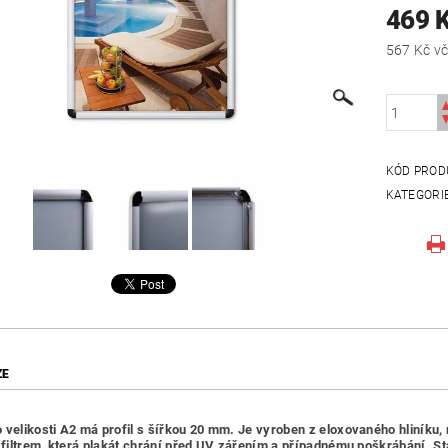
469 
567
KÓD PROD
KATEGORI
ZE
 velikosti A2 má profil s šířkou 20 mm. Je vyroben z eloxovaného hliníku, 
V filtrem, která plakát chrání před UV zářením a případnému poškrábání. St