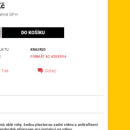
Kč
 Kč včetně DPH
UKTU
KRA2R20
E
FORMÁT A2 420X594
Tisk
Dotaz
má oblé rohy, šedou plastovou zadní stěnu a antireflexní
andardně připraven pro instalaci na stěnu.