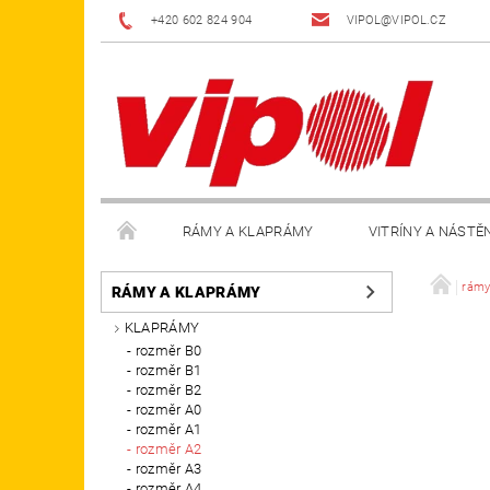
+420 602 824 904
VIPOL@VIPOL.CZ
RÁMY A KLAPRÁMY
VITRÍNY A NÁSTĚ
DOPLŇKY
OBCHODNÍ PODMÍNKY
KON
rámy
RÁMY A KLAPRÁMY
KLAPRÁMY
rozměr B0
rozměr B1
rozměr B2
rozměr A0
rozměr A1
rozměr A2
rozměr A3
rozměr A4