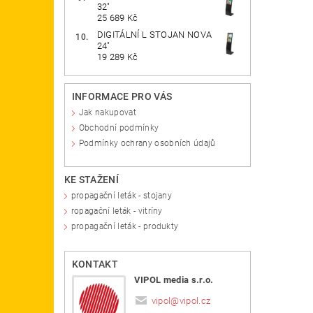
32"
25 689 Kč
DIGITÁLNÍ L STOJAN NOVA
24"
19 289 Kč
INFORMACE PRO VÁS
Jak nakupovat
Obchodní podmínky
Podmínky ochrany osobních údajů
KE STAŽENÍ
propagační leták - stojany
ropagační leták - vitríny
propagační leták - produkty
KONTAKT
VIPOL media s.r.o.
vipol
@
vipol.cz