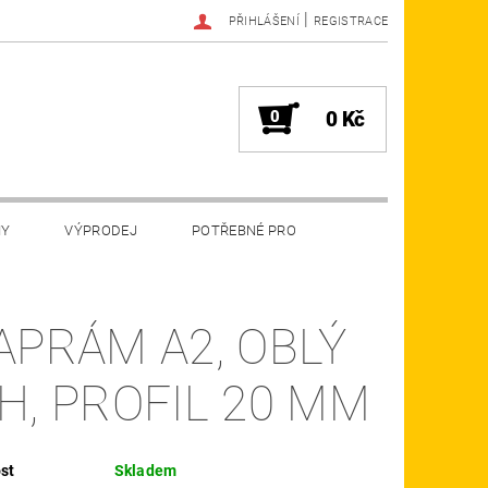
|
PŘIHLÁŠENÍ
REGISTRACE
0
0 Kč
MY
VÝPRODEJ
POTŘEBNÉ PRO
APRÁM A2, OBLÝ
H, PROFIL 20 MM
st
Skladem