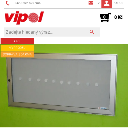
+420 602 824 904
VIPOL@VIPOL.CZ
0
0 Kč
AKCE
VÝPRODEJ
DOPRAVA ZDARMA