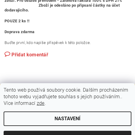
zboží. Pro ostatní převodem - Zálohová faktura 100% s DPH 21%
Zboží je odesláno po připsaní částky na účet
dodavajicího.
POUZE 2 ks !!
Doprava zdarma
Buďte první, kdo napíše příspěvek k této položce.
Přidat komentář
Tento web používá soubory cookie. Dalším procházením
tohoto webu vyjadřujete souhlas s jejich používáním..
|
|
PLAKÁTOVÉ RÁMY A KLAPRÁMY
VITRÍNY A NÁSTĚNKY
Více informací
zde
.
|
|
STOJANY A POUTAČE
MOBILNÍ PREZENTAČNÍ SYSTÉM
KONTAKTY
NASTAVENÍ
2026 © VIPOL, všechna práva vyhrazena