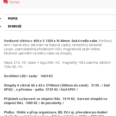
Dotaz
POPIS
DISKUZE
Venkovní vitrína v 400 x š 1250 x hl 40mm
,
5xA4 vedle sebe
, hliníkový
rám v barvě elox, otevírání na tlakové vzpěry, nerozbitný karbonát
Lexan, uzamykatelná přiloženými klíči, magnetická zadní stěna.
Možnost upevnění na stěnu nebo na sloupky.
Nápis 210,- Kč; nápis + logo 269,- Kč; magnetky 10ks zdarma, dalších
10ks 60,- Kč.
Osvětlení LED / sada/ 1669 Kč
Sloupky k vitríně 60 x 40 x 2700mm (500mm do země) 3139,- / kód
SP02/ , s přírubou - patka 3729 Kč / kód SP01 /
Příplatek za barvení ve stupnici RAL 1519 Kč, barvení sloupků ve
stupnici RAL 1000 Kč / do poznámky /
Platba:
Státní a přísp.organizace, BD, SVJ aj. převodem po dodání