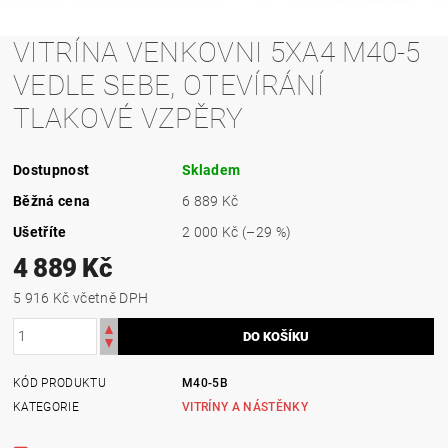
VITRÍNA VENKOVNI 5XA4 M40-5
VEDLE SEBE, OTEVÍRÁNÍ
TLAKOVÉ VZPĚRY
Dostupnost
Skladem
Běžná cena
6 889 Kč
Ušetříte
2 000 Kč
(–29 %)
4 889 Kč
5 916 Kč včetně DPH
KÓD PRODUKTU
M40-5B
KATEGORIE
VITRÍNY A NÁSTĚNKY