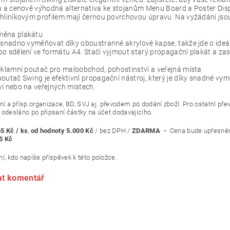
lá a cenově výhodná alternativa ke stojanům Menu Board a Poster Dis
hliníkovým profilem mají černou povrchovou úpravu. Na vyžádání jsou k
měna plakátu
e snadno vyměňovat díky oboustranné akrylové kapse, takže jde o ide
o sdělení ve formátu A4. Stačí vyjmout starý propagační plakát a za
eklamní poutač pro maloobchod, pohostinství a veřejná místa
outač Swing je efektivní propagační nástroj, který je díky snadné vym
í nebo na veřejných místech.
ní a přísp.organizace, BD, SVJ aj. převodem po dodání zboží. Pr
esláno po připsaní částky na účet dodavajicího.
5 Kč / ks
,
od hodnoty 5.000 Kč
/ bez DPH /
ZDARMA -
Cena bude upřesně
5 Kč
í, kdo napíše příspěvek k této položce.
at komentář