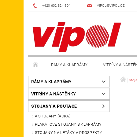
+420 602 824 904
VIPOL@VIPOL.CZ
RÁMY A KLAPRÁMY
VITRÍNY A NÁSTĚ
DOPLŇKY
OBCHODNÍ PODMÍNKY
KON
stoj
RÁMY A KLAPRÁMY
VITRÍNY A NÁSTĚNKY
STOJANY A POUTAČE
A STOJANY (ÁČKA)
PLAKÁTOVÉ STOJANY S KLAPRÁMY
STOJANY NA LETÁKY A PROSPEKTY