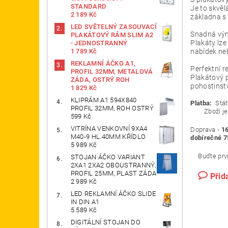
STANDARD
Je to skvě
2 189 Kč
základna s 
LED SVĚTELNÝ ZASOUVACÍ
Snadná vý
PLAKÁTOVÝ RÁM SLIM A2
Plakáty lz
- JEDNOSTRANNÝ
1 789 Kč
nabídek neb
REKLAMNÍ ÁČKO A1,
Perfektní r
PROFIL 32MM, METALOVÁ
Plakátový p
ZÁDA, OSTRÝ ROH
pohostinstv
1 829 Kč
KLIPRÁM A1 594X840
Platba:
Stát
PROFIL 32MM, ROH OSTRÝ
Zboží je od
599 Kč
VITRÍNA VENKOVNÍ 9XA4
Doprava -
16
M40-9 HL.40MM KŘÍDLO
dobírečné 7
5 989 Kč
Buďte prvn
STOJAN ÁČKO VARIANT
2XA1 2XA2 OBOUSTRANNÝ,
PROFIL 25MM, PLAST ZÁDA
Přid
2 989 Kč
LED REKLAMNÍ ÁČKO SLIDE
IN DIN A1
5 589 Kč
DIGITÁLNÍ STOJAN DO