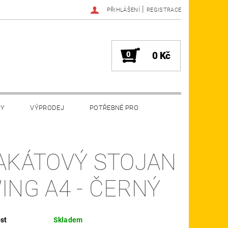
|
PŘIHLÁŠENÍ
REGISTRACE
0
0 Kč
MY
VÝPRODEJ
POTŘEBNÉ PRO
AKÁTOVÝ STOJAN
ING A4 - ČERNÝ
st
Skladem