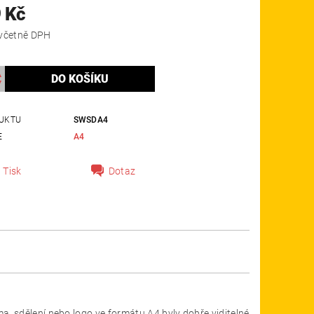
 Kč
3 254 Kč včetně DPH
UKTU
SWSDA4
E
A4
Tisk
Dotaz
a, sdělení nebo logo ve formátu A4 byly dobře viditelné.