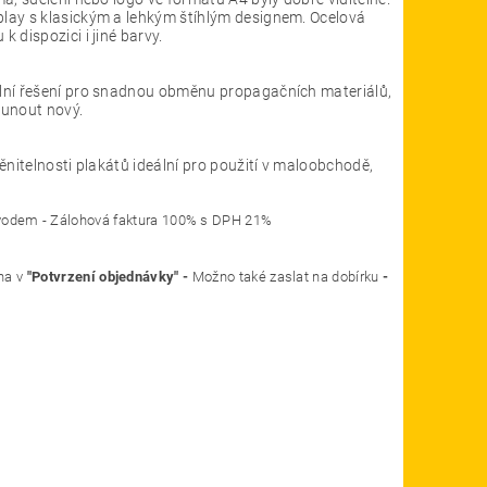
play s klasickým a lehkým štíhlým designem. Ocelová
 dispozici i jiné barvy.
ální řešení pro snadnou obměnu propagačních materiálů,
sunout nový.
ěnitelnosti plakátů ideální pro použití v maloobchodě,
o ostatní převodem - Zálohová faktura 100% s DPH 21%
na v
"Potvrzení objednávky" -
Možno také zaslat na dobírku
-