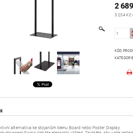
2 689
KÓD PROD
KATEGORI
ZE
ktivní alternativa ke stojanům Menu Board nebo Poster Display
m stojanem Swing získáte elegantní vzhled. Zajistěte, aby vaše reklam