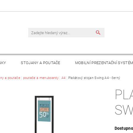
NKY
STOJANY A POUTAČE
MOBILNÍ PREZENTAČNÍ SYSTÉ
TAKTY
any a poutače
poutače a menuboardy
A4
Plakátový stojan Swing A4 - černý
PL
SW
Dostupno