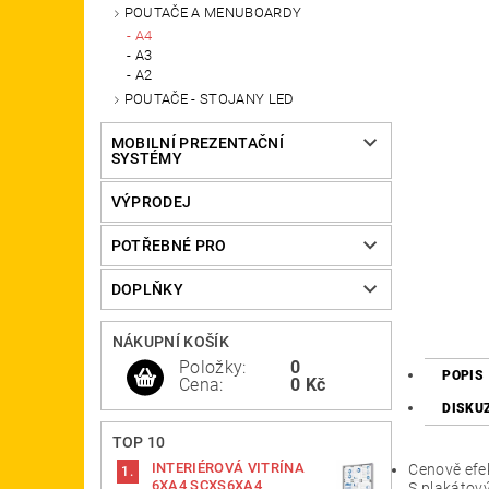
POUTAČE A MENUBOARDY
A4
A3
A2
POUTAČE - STOJANY LED
MOBILNÍ PREZENTAČNÍ
SYSTÉMY
VÝPRODEJ
POTŘEBNÉ PRO
DOPLŇKY
NÁKUPNÍ KOŠÍK
Položky:
0
POPIS
Cena:
0 Kč
DISKU
TOP 10
INTERIÉROVÁ VITRÍNA
Cenově efe
6XA4 SCXS6XA4
S plakátový