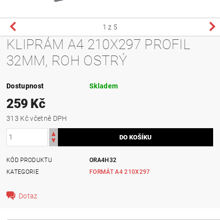
1
z 5
KLIPRÁM A4 210X297 PROFIL
32MM, ROH OSTRÝ
Dostupnost
Skladem
259 Kč
313 Kč včetně DPH
KÓD PRODUKTU
ORA4H32
KATEGORIE
FORMÁT A4 210X297
Dotaz