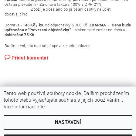
ostatní převodem - Zálohová faktura 100% s DPH 21%
Zboží je odesláno po připsaní částky na účet
dodavajicího.
Doprava -
145 Kč / ks
, od objednávky 5.000 Kč
ZDARMA - Cena bude
upřesněna v "Potvrzení objednávky" -
Možno také zaslat na dobírku
-
dobírečné 75 Kč
Buďte první, kdo napíše příspěvek k této položce.
Přidat komentář
Tento web používá soubory cookie. Dalším procházením
tohoto webu vyjadřujete souhlas s jejich používáním..
|
|
PLAKÁTOVÉ RÁMY A KLAPRÁMY
VITRÍNY A NÁSTĚNKY
Více informací
zde
.
|
|
STOJANY A POUTAČE
MOBILNÍ PREZENTAČNÍ SYSTÉM
KONTAKTY
NASTAVENÍ
2026 © VIPOL, všechna práva vyhrazena