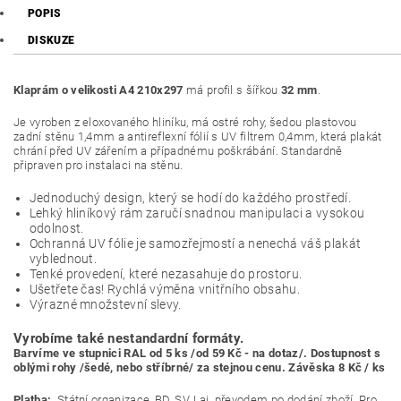
POPIS
DISKUZE
Klaprám o velikosti A4 210x297
má profil s šířkou
32 mm
.
Je vyroben z eloxovaného hliníku, má ostré rohy, šedou plastovou
zadní stěnu 1,4mm a antireflexní fólií s UV filtrem 0,4mm, která plakát
chrání před UV zářením a případnému poškrábání. Standardně
připraven pro instalaci na stěnu.
Jednoduchý design, který se hodí do každého prostředí.
Lehký hliníkový rám zaručí snadnou manipulaci a vysokou
odolnost.
Ochranná UV fólie je samozřejmostí a nenechá váš plakát
vyblednout.
Tenké provedení, které nezasahuje do prostoru.
Ušetřete čas! Rychlá výměna vnitřního obsahu.
Výrazné množstevní slevy.
Vyrobíme také nestandardní formáty.
Barvíme ve stupnici RAL od 5 ks /od 59 Kč - na dotaz/. Dostupnost s
oblými rohy /šedé, nebo stříbrné/ za stejnou cenu. Závěska 8 Kč / ks
Platba:
Státní organizace, BD, SVJ aj. převodem po dodání zboží. Pro