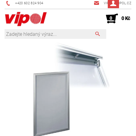
+420 602 824 904
VIPOL@VIPOL.CZ
0
0 Kč