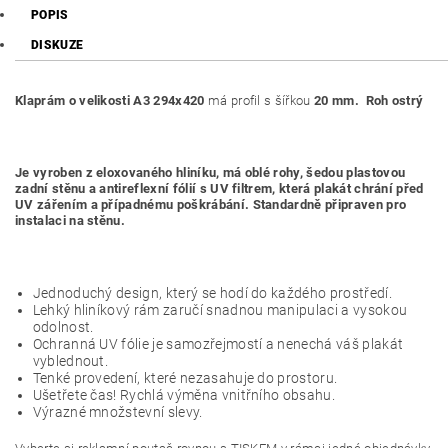
POPIS
DISKUZE
Klaprám o velikosti A3 294x420
má profil s šířkou
20 mm. Roh ostrý
Je vyroben z eloxovaného hliníku, má oblé rohy, šedou plastovou
zadní stěnu a antireflexní fólií s UV filtrem, která plakát chrání před
UV zářením a případnému poškrábání. Standardně připraven pro
instalaci na stěnu.
Jednoduchý design, který se hodí do každého prostředí.
Lehký hliníkový rám zaručí snadnou manipulaci a vysokou
odolnost.
Ochranná UV fólie je samozřejmostí a nenechá váš plakát
vyblednout.
Tenké provedení, které nezasahuje do prostoru.
Ušetřete čas! Rychlá výměna vnitřního obsahu.
Výrazné množstevní slevy.