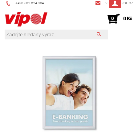
+420 602 824 904
VIPOL@VIPOL.CZ
0
0 Kč