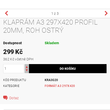
1
z 3
KLAPRÁM A3 297X420 PROFIL
20MM, ROH OSTRÝ
Dostupnost
Skladem
299 Kč
362 Kč včetně DPH
KÓD PRODUKTU
KRA3G20
KATEGORIE
FORMÁT A3 297X420
Dotaz