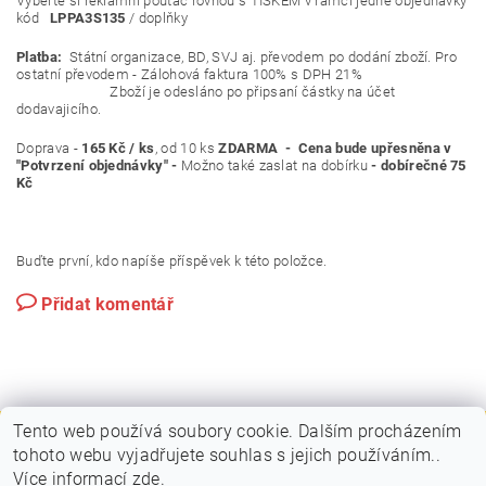
Vyberte si reklamní poutač rovnou s TISKEM v rámci jedné objednávky
kód
LPPA3S135
/ doplňky
Platba:
Státní organizace, BD, SVJ aj. převodem po dodání zboží. Pro
ostatní převodem - Zálohová faktura 100% s DPH 21%
Zboží je odesláno po připsaní částky na účet
dodavajicího.
Doprava -
165 Kč / ks
, od 10 ks
ZDARMA - Cena bude upřesněna v
"Potvrzení objednávky" -
Možno také zaslat na dobírku
- dobírečné 75
Kč
Buďte první, kdo napíše příspěvek k této položce.
Přidat komentář
Tento web používá soubory cookie. Dalším procházením
tohoto webu vyjadřujete souhlas s jejich používáním..
|
|
PLAKÁTOVÉ RÁMY A KLAPRÁMY
VITRÍNY A NÁSTĚNKY
Více informací
zde
.
|
|
STOJANY A POUTAČE
MOBILNÍ PREZENTAČNÍ SYSTÉM