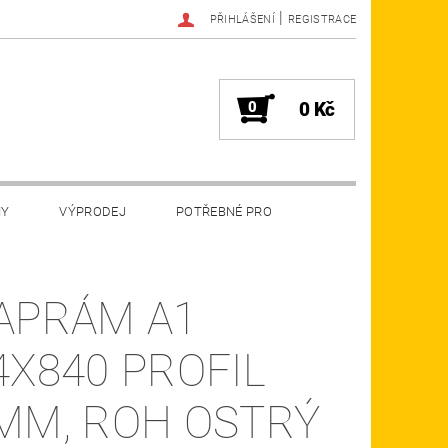
|
PŘIHLÁŠENÍ
REGISTRACE
0
0 Kč
MY
VÝPRODEJ
POTŘEBNÉ PRO
APRÁM A1
4X840 PROFIL
MM, ROH OSTRÝ