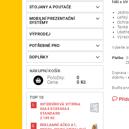
fólií s U
STOJANY A POUTAČE
Jednod
Lehký 
MOBILNÍ PREZENTAČNÍ
Ochran
SYSTÉMY
Tenké 
Ušetře
VÝPRODEJ
Výrazn
POTŘEBNÉ PRO
Vyberte s
DOPLŇKY
Platba:
St
Zboží je 
NÁKUPNÍ KOŠÍK
Doprava -
Položky:
0
dobírku
-
Cena:
0 Kč
Buďte prvn
TOP 10
Přid
INTERIÉROVÁ VITRÍNA
6XA4 SCXS6XA4
STANDARD
2 189 Kč
REKLAMNÍ ÁČKO A1,