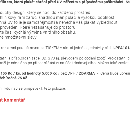
V filtrem, která plakát chrání před UV zářením a případnému poškrábání. St
uchý design, který se hodí do každého prostředí.
hliníkový rám zaručí snadnou manipulaci a vysokou odolnost.
ná UV fólie je samozřejmostí a nenechá váš plakát vyblednout.
provedení, které nezasahuje do prostoru.
te čas! Rychlá výměna vnitřního obsahu.
é množstevní slevy.
i reklamní poutač rovnou s TISKEM v rámci jedné objednávky kód
LPPA1S1
átní a přísp.organizace, BD, SVJ aj. převodem po dodání zboží. Pr
odesláno po připsaní částky na účet dodavajicího. Možno také zaslat na
155 Kč / ks
,
od hodnoty 5.000 Kč
/ bez DPH /
ZDARMA -
Cena bude upřes
 dobírečné 75 Kč
í, kdo napíše příspěvek k této položce.
at komentář