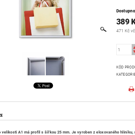
Dostupno
389 
471
KÓD PROD
KATEGORI
ZE
 velikosti A1 má profil s šířkou 25 mm. Je vyroben z eloxovaného hliníku, 