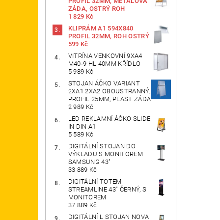
PROFIL 32MM, METALOVÁ
ZÁDA, OSTRÝ ROH
1 829 Kč
KLIPRÁM A1 594X840
PROFIL 32MM, ROH OSTRÝ
599 Kč
VITRÍNA VENKOVNÍ 9XA4
M40-9 HL.40MM KŘÍDLO
5 989 Kč
STOJAN ÁČKO VARIANT
2XA1 2XA2 OBOUSTRANNÝ,
PROFIL 25MM, PLAST ZÁDA
2 989 Kč
LED REKLAMNÍ ÁČKO SLIDE
IN DIN A1
5 589 Kč
DIGITÁLNÍ STOJAN DO
VÝKLADU S MONITOREM
SAMSUNG 43"
33 889 Kč
DIGITÁLNÍ TOTEM
STREAMLINE 43" ČERNÝ, S
MONITOREM
37 889 Kč
DIGITÁLNÍ L STOJAN NOVA