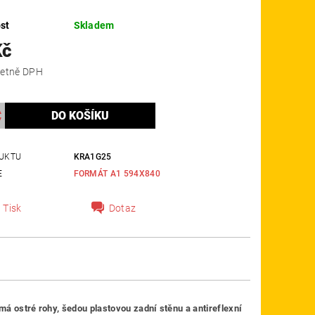
st
Skladem
Kč
 Kč včetně DPH
UKTU
KRA1G25
E
FORMÁT A1 594X840
Tisk
Dotaz
má ostré rohy, šedou plastovou zadní stěnu a antireflexní