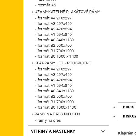
rozměr A5
UZAMYKATELNÉ PLAKÁTOVÉ RÁMY
formát A4 210x297
formát A3 297x420
formát A2 420x594
formát A1 594x840
formát A0 840x1189
formát B2 500x700
formát B1 700x1000
formát B0 1000 x 1400
KLAPRÁMY LED - PODSVÍCENÉ
formát A4 210x297
formát A3 297x420
formát A2 420x594
formát A1 594x840
formát A0 841x1189
formát B2 500x700
formát B1 700x1000
POPIS
formát B0 1000x1400
RÁMY NA DRES NIELSEN
DISKU
rámy na dres
VITRÍNY A NÁSTĚNKY
Klaprám o