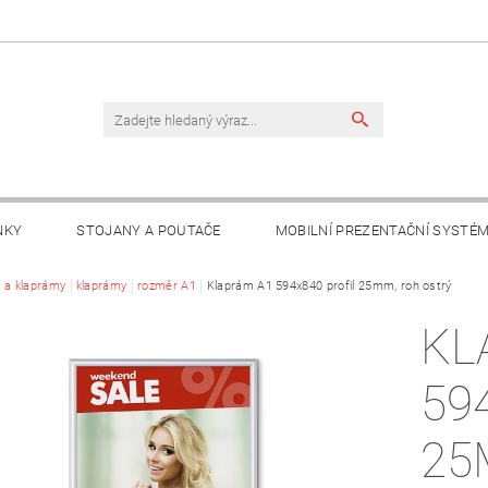
NKY
STOJANY A POUTAČE
MOBILNÍ PREZENTAČNÍ SYSTÉ
TAKTY
 a klaprámy
klaprámy
rozměr A1
Klaprám A1 594x840 profil 25mm, roh ostrý
KL
59
25