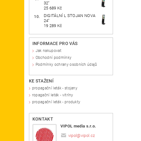
32"
25 689 Kč
DIGITÁLNÍ L STOJAN NOVA
24"
19 289 Kč
INFORMACE PRO VÁS
Jak nakupovat
Obchodní podmínky
Podmínky ochrany osobních údajů
KE STAŽENÍ
propagační leták - stojany
ropagační leták - vitríny
propagační leták - produkty
KONTAKT
VIPOL media s.r.o.
vipol
@
vipol.cz