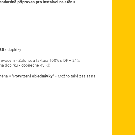
andardně připraven pro instalaci na stěnu.
35
/ doplňky
o ostatní převodem - Zálohová faktura 100% s DPH 21%
 dobírku - dobírečné 45 Kč
něna v
"Potvrzení objednávky" -
Možno také zaslat na