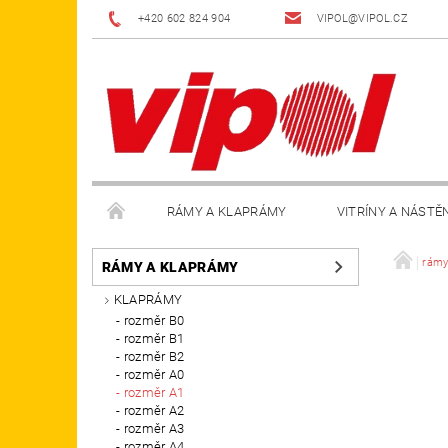
+420 602 824 904
VIPOL@VIPOL.CZ
RÁMY A KLAPRÁMY
VITRÍNY A NÁSTĚ
DOPLŇKY
OBCHODNÍ PODMÍNKY
KON
rámy
RÁMY A KLAPRÁMY
KLAPRÁMY
rozměr B0
rozměr B1
rozměr B2
rozměr A0
rozměr A1
rozměr A2
rozměr A3
rozměr A4