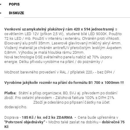
POPIS
DISKUZE
Venkovní uzamykatelný plakátový rám 420 x 594 jednostranný
s
osvětlením LED 12V (příkon 2,5 W), studené bílé LED 9000K. Použito
72 ks LED / mb. Použití v interiéru i exteriéru. Chráněn proti vlhkosti.
Eloxovaný alu profil 35mm. Laserově glavírovaný mléčný akryl 4mm.
Vložený materiál je chráněn antirefUV přeročistým lesklým Axpetem
0,8mm. Výhodou je malá hloubka rámu 20mm.
Nová technologie DSE světelného panelu nabízí až 70% úsporu
energie. Délku přívodu vyrobíme na přání / do poznámky /
Možnost barevného provedení v RAL / příplatek 220,- - bez DPH /
Vyrobíme jakýkoliv rozměr na přání do formátu B1 700 x 1000mm !!!
Platba:
Státní a přísp.organizace, BD, SVJ aj. převodem po dodání
zboží. Pro ostatní převodem - Zálohová faktura 100% s DPH 21%
Zboží je odesláno po připsaní částky na účet
dodavajicího.
Doprava -
185 Kč / ks
,
od 2 ks
ZDARMA -
Cena bude upřesněna v
"Potvrzení objednávky" -
Možno také zaslat na dobírku
- dobírečné 75
Kč