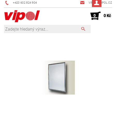
+420 602 824 904
VIPOL@VIPOL.CZ
0
0 Kč