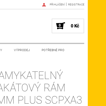
|
PŘIHLÁŠENÍ
REGISTRACE
0
0 Kč
MY
VÝPRODEJ
POTŘEBNÉ PRO
AMYKATELNÝ
AKÁTOVÝ RÁM
MM PLUS SCPXA3