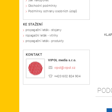
Jak nakupovat
Obchodní podmínky
Podmínky ochrany osobních údajů
KE STAŽENÍ
propagační leták - stojany
KLAP
ropagační leták - vitríny
propagační leták - produkty
KONTAKT
VIPOL media s.r.o.
vipol
@
vipol.cz
+420 602 824 904
POD