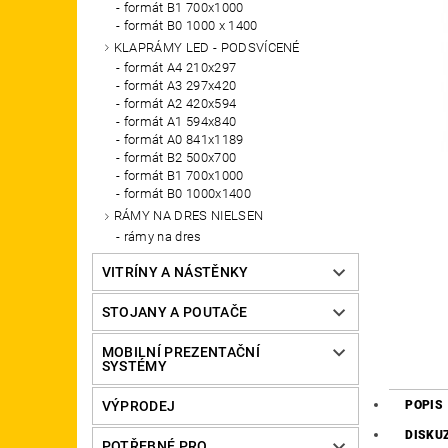
formát B1 700x1000
formát B0 1000 x 1400
KLAPRÁMY LED - PODSVÍCENÉ
formát A4 210x297
formát A3 297x420
formát A2 420x594
formát A1 594x840
formát A0 841x1189
formát B2 500x700
formát B1 700x1000
formát B0 1000x1400
RÁMY NA DRES NIELSEN
rámy na dres
VITRÍNY A NÁSTĚNKY
STOJANY A POUTAČE
MOBILNÍ PREZENTAČNÍ
SYSTÉMY
POPIS
VÝPRODEJ
DISKU
POTŘEBNÉ PRO