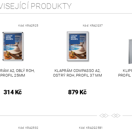
VISEJÍCÍ PRODUKTY
Kód:
KRA2R25
Kód:
KRA2G37
RÁM A2, OBLÝ ROH,
KLAPRÁM COMPASSO A2,
KLIP
PROFIL 25MM
OSTRÝ ROH, PROFIL 37 MM
PROFIL
314 Kč
879 Kč
Kód:
KRA2R32
Kód:
KRA2G25B1