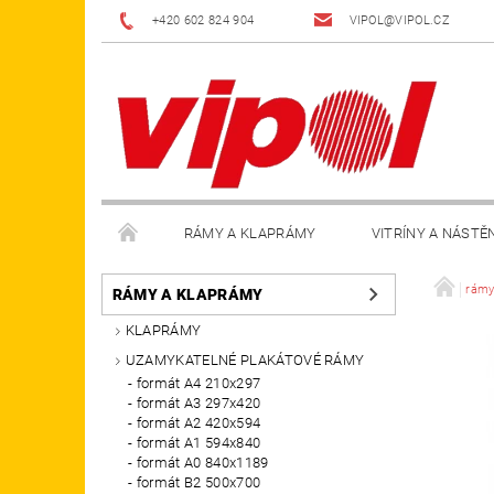
+420 602 824 904
VIPOL@VIPOL.CZ
RÁMY A KLAPRÁMY
VITRÍNY A NÁSTĚ
DOPLŇKY
OBCHODNÍ PODMÍNKY
KON
rámy
RÁMY A KLAPRÁMY
KLAPRÁMY
UZAMYKATELNÉ PLAKÁTOVÉ RÁMY
formát A4 210x297
formát A3 297x420
formát A2 420x594
formát A1 594x840
formát A0 840x1189
formát B2 500x700