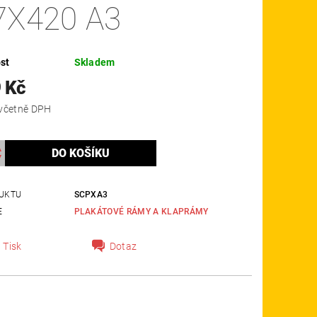
7X420 A3
st
Skladem
 Kč
2 165 Kč včetně DPH
UKTU
SCPXA3
E
PLAKÁTOVÉ RÁMY A KLAPRÁMY
Tisk
Dotaz