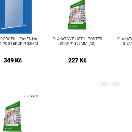
P.PROFIL - ZÁVĚS NA
PLAKÁTOVÉ LIŠTY "POSTER
PLAKÁT
T POSTERGRIP 32MM
SNAPP" 850MM (A0)
SNAP
349 Kč
227 Kč
Kód:
PP60