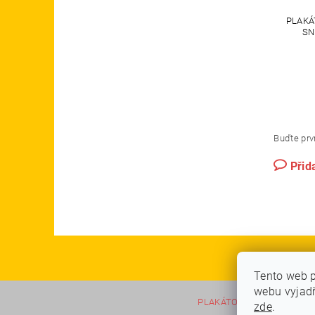
PLAKÁ
SN
Buďte prvn
Přid
Tento web p
webu vyjadř
PLAKÁTOVÉ RÁMY A KLAP
zde
.