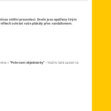
čnou vnitřní prezentaci. Dveře jsou opatřeny čirým
rofilech ochrání vaše plakáty přes vandalismem.
něna v
"Potvrzení objednávky" -
Možno také zaslat na