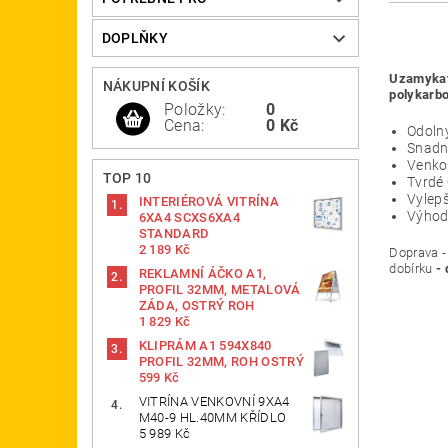
DOPLŇKY
Uzamykate
NÁKUPNÍ KOŠÍK
polykarbo
Položky:
0
Cena:
0 Kč
Odoln
Snadn
Venkov
TOP 10
Tvrdé
Vylepš
INTERIÉROVÁ VITRÍNA
Výhod
6XA4 SCXS6XA4
STANDARD
2 189 Kč
Doprava 
dobírku
- 
REKLAMNÍ ÁČKO A1,
PROFIL 32MM, METALOVÁ
ZÁDA, OSTRÝ ROH
1 829 Kč
KLIPRÁM A1 594X840
PROFIL 32MM, ROH OSTRÝ
599 Kč
VITRÍNA VENKOVNÍ 9XA4
M40-9 HL.40MM KŘÍDLO
5 989 Kč