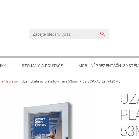
NKY
STOJANY A POUTAČE
MOBILNÍ PREZENTAČNÍ SYSTÉ
TAKTY
 a klaprámy
Uzamykatelný plakátový rám 53mm Plus SCPXA3 297x420 A3
UZ
PL
53