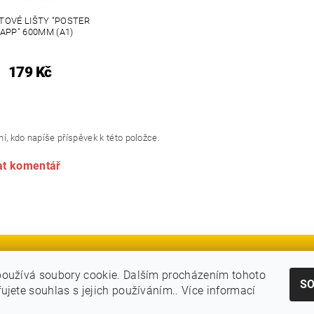
TOVÉ LIŠTY "POSTER
APP" 600MM (A1)
179 Kč
í, kdo napíše příspěvek k této položce.
at komentář
oužívá soubory cookie. Dalším procházením tohoto
S
ujete souhlas s jejich používáním.. Více informací
|
|
|
RÁMY
VITRÍNY A NÁSTĚNKY
STOJANY A POUTAČE
MOBILNÍ PREZEN