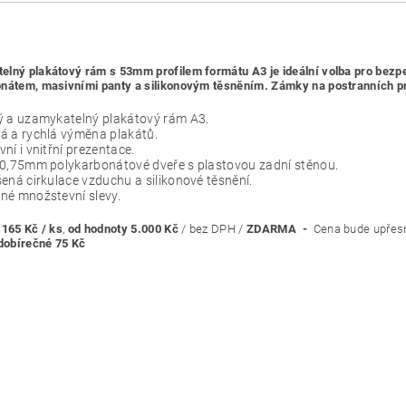
lný plakátový rám s 53mm profilem formátu A3 je ideální volba pro bezpe
nátem, masivními panty a silikonovým těsněním. Zámky na postranních p
ý a uzamykatelný plakátový rám A3.
á a rychlá výměna plakátů.
ní i vnitřní prezentace.
 0,75mm polykarbonátové dveře s plastovou zadní stěnou.
ená cirkulace vzduchu a silikonové těsnění.
né množstevní slevy.
-
165 Kč / ks
,
od hodnoty 5.000 Kč
/ bez DPH /
ZDARMA -
Cena bude upřes
dobírečné 75 Kč