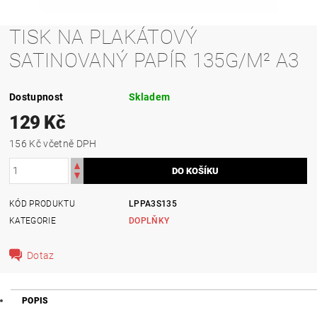
TISK NA PLAKÁTOVÝ
SATINOVANÝ PAPÍR 135G/M² A3
Dostupnost
Skladem
129 Kč
156 Kč včetně DPH
KÓD PRODUKTU
LPPA3S135
KATEGORIE
DOPLŇKY
Dotaz
POPIS