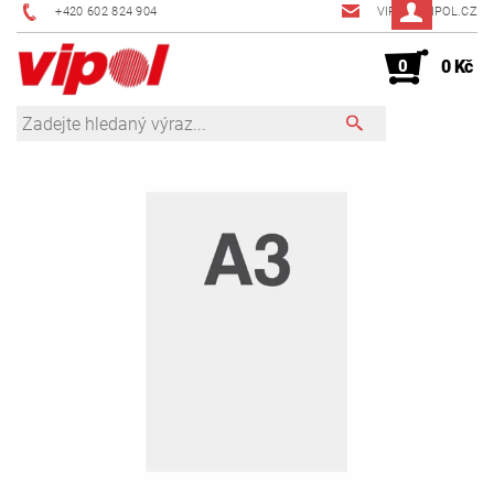
+420 602 824 904
VIPOL@VIPOL.CZ
0
0 Kč