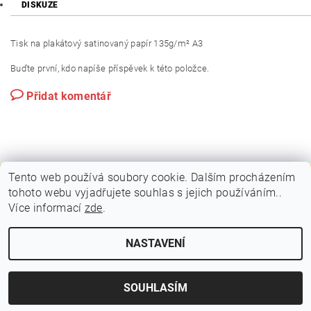
DISKUZE
Tisk na plakátový satinovaný papír 135g/m² A3
Buďte první, kdo napíše příspěvek k této položce.
Přidat komentář
Tento web používá soubory cookie. Dalším procházením
tohoto webu vyjadřujete souhlas s jejich používáním..
|
|
PLAKÁTOVÉ RÁMY A KLAPRÁMY
VITRÍNY A NÁSTĚNKY
Více informací
zde
.
|
|
STOJANY A POUTAČE
MOBILNÍ PREZENTAČNÍ SYSTÉM
KONTAKTY
NASTAVENÍ
2026 © VIPOL, všechna práva vyhrazena
Vytvořil Shoptet
SOUHLASÍM