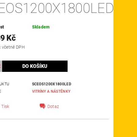
EOS1200X1800LED
st
Skladem
89 Kč
44 636 Kč včetně DPH
UKTU
SCEOS1200X1800LED
E
VITRÍNY A NÁSTĚNKY
Tisk
Dotaz