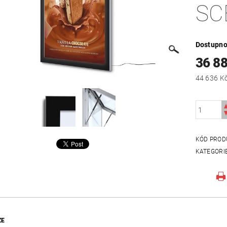
SC
Dostupno
36 8
KÓD PROD
KATEGORI
ZE