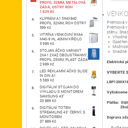
PROFIL 32MM, METALOVÁ
ZÁDA, OSTRÝ ROH
1 829 Kč
VENKO
KLIPRÁM A1 594X840
Prémiová vi
PROFIL 32MM, ROH OSTRÝ
Prémiová vi
599 Kč
stěnu. Snad
VITRÍNA VENKOVNÍ 9XA4
Vhodná p
M40-9 HL.40MM KŘÍDLO
Opatřen
5 989 Kč
Možnost 
STOJAN ÁČKO VARIANT
Snadné o
2XA1 2XA2 OBOUSTRANNÝ,
PROFIL 25MM, PLAST ZÁDA
Elektrická p
2 989 Kč
LED REKLAMNÍ ÁČKO SLIDE
VYBERTE S
IN DIN A1
5 589 Kč
LBP1200X1
DIGITÁLNÍ STOJAN DO
VÝKLADU S MONITOREM
Vytiskneme 
SAMSUNG 43"
33 889 Kč
Platba:
Stát
Zboží je o
DIGITÁLNÍ TOTEM
STREAMLINE 43" ČERNÝ, S
MONITOREM
Doprava zd
37 889 Kč
Buďte prvn