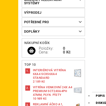
SYSTÉMY
VÝPRODEJ
POTŘEBNÉ PRO
DOPLŇKY
NÁKUPNÍ KOŠÍK
Položky:
0
Cena:
0 Kč
TOP 10
INTERIÉROVÁ VITRÍNA
6XA4 SCXS6XA4
STANDARD
2 189 Kč
VITRÍNA VENKOVNÍ 24X A4
PREMIUM SCT24XA4PH
47MM, PLYN. PÍSTY
POPIS
10 989 Kč
DISKU
REKLAMNÍ ÁČKO A1,