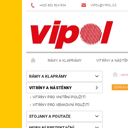
+420 602 824 904
VIPOL@VIPOL.CZ
RÁMY A KLAPRÁMY
VITRÍNY A NÁSTĚ
DOPLŇKY
OBCHODNÍ PODMÍNKY
KON
vitrí
RÁMY A KLAPRÁMY
VITRÍNY A NÁSTĚNKY
DOPRAV
VITRÍNY PRO VNITŘNÍ POUŽITÍ
VITRÍNY PRO VENKOVNÍ POUŽITÍ
STOJANY A POUTAČE
MOBILNÍ PREZENTAČNÍ