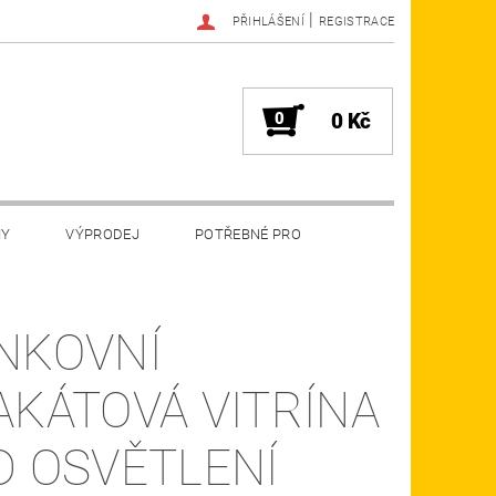
|
PŘIHLÁŠENÍ
REGISTRACE
0
0 Kč
MY
VÝPRODEJ
POTŘEBNÉ PRO
NKOVNÍ
AKÁTOVÁ VITRÍNA
D OSVĚTLENÍ