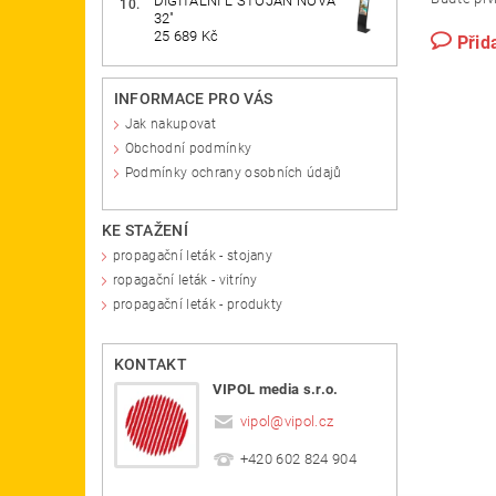
DIGITÁLNÍ L STOJAN NOVA
32"
25 689 Kč
Přid
INFORMACE PRO VÁS
Jak nakupovat
Obchodní podmínky
Podmínky ochrany osobních údajů
KE STAŽENÍ
propagační leták - stojany
ropagační leták - vitríny
propagační leták - produkty
KONTAKT
VIPOL media s.r.o.
vipol
@
vipol.cz
+420 602 824 904