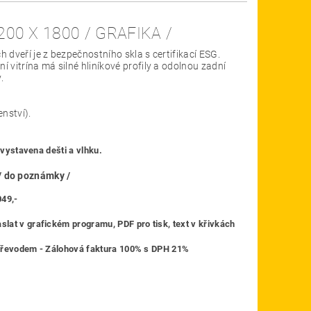
0 X 1800 / GRAFIKA /
h dveří je z bezpečnostního skla s certifikací ESG.
í vitrína má silné hliníkové profily a odolnou zadní
.
nství).
 vystavena dešti a vlhku.
do poznámky /
049,-
lat v grafickém programu, PDF pro tisk, text v křivkách
o ostatní převodem - Zálohová faktura 100% s DPH 21%