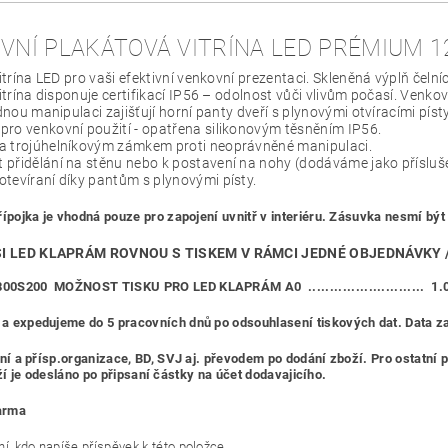
VNÍ PLAKÁTOVÁ VITRÍNA LED PRÉMIUM 120
trína LED pro vaši efektivní venkovní prezentaci. Skleněná výplň čelníc
trína disponuje certifikací IP56 – odolnost vůči vlivům počasí. Venkovn
nou manipulaci zajišťují horní panty dveří s plynovými otvíracími písty
ro venkovní použití - opatřena silikonovým těsněním IP56.
a trojúhelníkovým zámkem proti neoprávněné manipulaci.
přidělání na stěnu nebo k postavení na nohy (dodáváme jako přísluše
tevíraní díky pantům s plynovými písty.
řípojka je vhodná pouze pro zapojení uvnitř v interiéru. Zásuvka nesmí být
I LED KLAPRÁM ROVNOU S TISKEM V RÁMCI JEDNÉ OBJEDNÁVKY / 
800S200
MOŽNOST TISKU PRO LED KLAPRÁM A0 ........................... 1.
a expedujeme do 5 pracovních dnů po odsouhlasení tiskových dat. Data zas
ní a přísp.organizace, BD, SVJ aj. převodem po dodání zboží. Pr
desláno po připsaní částky na účet dodavajicího.
arma
í, kdo napíše příspěvek k této položce.