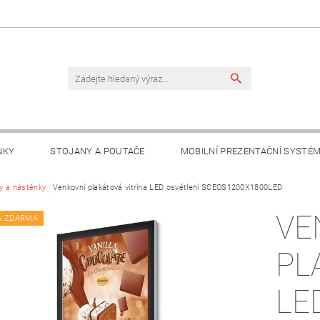
NKY
STOJANY A POUTAČE
MOBILNÍ PREZENTAČNÍ SYSTÉ
TAKTY
ny a nástěnky
Venkovní plakátová vitrína LED osvětlení SCEOS1200X1800LED
VE
A ZDARMA
PL
LE