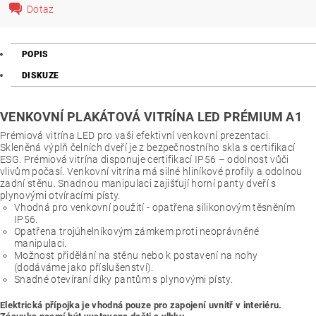
Dotaz
POPIS
DISKUZE
VENKOVNÍ PLAKÁTOVÁ VITRÍNA LED PRÉMIUM A1
Prémiová vitrína LED pro vaši efektivní venkovní prezentaci.
Skleněná výplň čelních dveří je z bezpečnostního skla s certifikací
ESG. Prémiová vitrína disponuje certifikací IP56 – odolnost vůči
vlivům počasí. Venkovní vitrína má silné hliníkové profily a odolnou
zadní stěnu. Snadnou manipulaci zajišťují horní panty dveří s
plynovými otvíracími písty.
Vhodná pro venkovní použití - opatřena silikonovým těsněním
IP56.
Opatřena trojúhelníkovým zámkem proti neoprávněné
manipulaci.
Možnost přidělání na stěnu nebo k postavení na nohy
(dodáváme jako příslušenství).
Snadné otevíraní díky pantům s plynovými písty.
Elektrická přípojka je vhodná pouze pro zapojení uvnitř v interiéru.