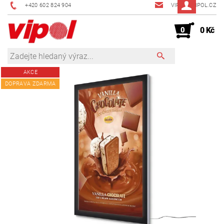
+420 602 824 904
VIPOL@VIPOL.CZ
0
0 Kč
AKCE
DOPRAVA ZDARMA