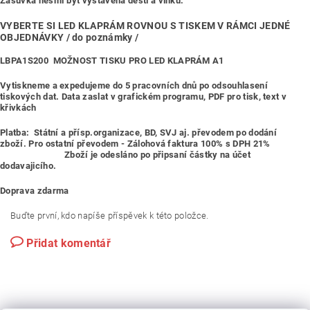
Zásuvka nesmí být vystavena dešti a vlhku.
VYBERTE SI LED KLAPRÁM ROVNOU S TISKEM V RÁMCI JEDNÉ
OBJEDNÁVKY / do poznámky /
LBPA1S200
MOŽNOST TISKU PRO LED KLAPRÁM A1
Vytiskneme a expedujeme do 5 pracovních dnů po odsouhlasení
tiskových dat. Data zaslat v grafickém programu, PDF pro tisk, text v
křivkách
Platba:
Státní a přísp.organizace, BD, SVJ aj. převodem po dodání
zboží. Pro ostatní převodem - Zálohová faktura 100% s DPH 21%
Zboží je odesláno po připsaní částky na účet
dodavajicího.
Doprava zdarma
Buďte první, kdo napíše příspěvek k této položce.
Přidat komentář