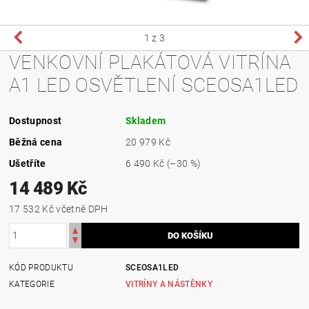
1
z 3
VENKOVNÍ PLAKÁTOVÁ VITRÍNA
A1 LED OSVĚTLENÍ SCEOSA1LED
Dostupnost
Skladem
Běžná cena
20 979 Kč
Ušetříte
6 490 Kč
(–30 %)
14 489 Kč
17 532 Kč včetně DPH
KÓD PRODUKTU
SCEOSA1LED
KATEGORIE
VITRÍNY A NÁSTĚNKY