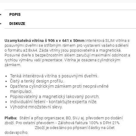
POPIS
DISKUZE
Uzamykatelná vitrína š 906 x v 641 x 50mm
Interiérová SLIM vitrína s
posuvnými dveřmi se stříbrným rámem pro vystavení vašeho sdělení
o formátu až 8xA4. Záda vitríny jsou popisovatelná a magnetická.
Posuvné dveře s bezpečnostním sklem zaručují maximální odolnost a
rychlou výměnu vaší prezentace. Vitrína je osazena cylindrickým
zámkem.
Tenká interiérová vitrína s posuvnými dveřmi.
Čistý a tenký design profilu.
Opatřena cylindrickým zámkem proti neoprávněné
manipulaci.
Popisovatelný a magnetický lakovaný povrch.
Individuální řešení - kontaktujte experta níže.
Výhodné množstevní slevy.
Platba:
Státní a přísp.organizace, BD, SVJ aj. převodem po dodání
zboží. Pro ostatní převodem - Zálohová faktura 100% s DPH 21%
Zboží je odesláno po připsaní částky na účet
dodavajicího.