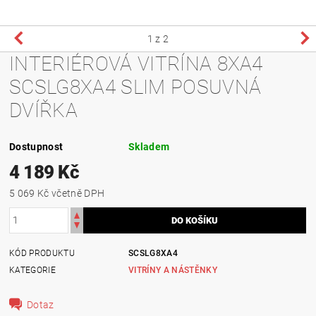
1
z 2
INTERIÉROVÁ VITRÍNA 8XA4
SCSLG8XA4 SLIM POSUVNÁ
DVÍŘKA
Dostupnost
Skladem
4 189 Kč
5 069 Kč včetně DPH
KÓD PRODUKTU
SCSLG8XA4
KATEGORIE
VITRÍNY A NÁSTĚNKY
Dotaz