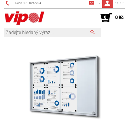
+420 602 824 904
VIPOL@VIPOL.CZ
0
0 Kč