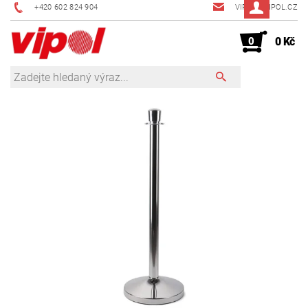
+420 602 824 904
VIPOL@VIPOL.CZ
0
0 Kč