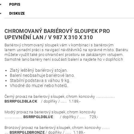
POPIS
DISKUZE
CHROMOVANÝ BARIÉROVÝ SLOUPEK PRO
UPEVNĚNÍ LAN / V 987 X 310 X 310
Bariérový chromovaný sloupek vám v kombinaci s bariérovým
lanem usnadní práci s navigací návštěvníků na správné místo. Bariéru
můžete využít také pro ohraničení prostoru se zakázaným vstupem.
Samotné lano bariéry není součástí balení a najdete ho v doplňcích
Zlatý leštěný bariérový stojan.
Balení neobsahuje bariérové lano.
Stabilní podstava s váhou 9 kg.
Vhodné do muzeí nebo hotelů.
Černý provaz na barierový sloupek, chrom koncovky ...................
BSRRPGLDBLACK
/ doplňky / ...... 1.189,-
Modrý provaz na barierový sloupek, chrom koncovky
..................
BSRRPGLDBLUE
/ doplňky / ...... 729,-
Bronzový provaz na barierový sloupek, chrom koncovky ........
....
BSRRPGLDBRONZE
/ doplňky / ...... 1.189,-