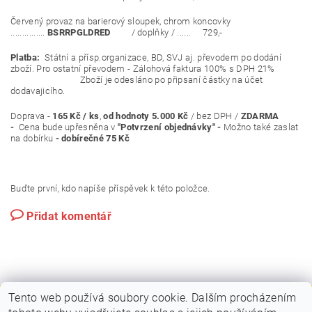
Červený provaz na barierový sloupek, chrom koncovky
...............
BSRRPGLDRED
/ doplňky / ...... 729,-
Platba:
Státní a přísp.organizace, BD, SVJ aj. převodem po dodání
zboží. Pro ostatní převodem - Zálohová faktura 100% s DPH 21%
Zboží je odesláno po připsaní částky na účet
dodavajicího.
Doprava -
165 Kč / ks
,
od hodnoty 5.000 Kč
/ bez DPH /
ZDARMA
-
Cena bude upřesněna v
"Potvrzení objednávky" -
Možno také zaslat
na dobírku
- dobírečné 75 Kč
Buďte první, kdo napíše příspěvek k této položce.
Přidat komentář
Tento web používá soubory cookie. Dalším procházením