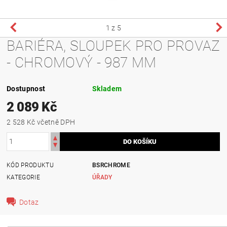
1
z 5
BARIÉRA, SLOUPEK PRO PROVAZ
- CHROMOVÝ - 987 MM
Dostupnost
Skladem
2 089 Kč
2 528 Kč včetně DPH
KÓD PRODUKTU
BSRCHROME
KATEGORIE
ÚŘADY
Dotaz