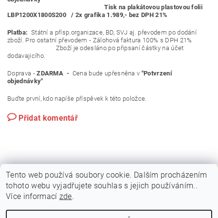
Tisk na plakátovou plastovou folii
LBP1200X1800S200 / 2x grafika 1.989,- bez DPH 21%
Platba:
Státní a přísp.organizace, BD, SVJ aj. převodem po dodání
zboží. Pro ostatní převodem - Zálohová faktura 100% s DPH 21%
Zboží je odesláno po připsaní částky na účet
dodavajicího.
Doprava -
ZDARMA -
Cena bude upřesněna v
"Potvrzení
objednávky"
Buďte první, kdo napíše příspěvek k této položce.
Přidat komentář
Tento web používá soubory cookie. Dalším procházením
tohoto webu vyjadřujete souhlas s jejich používáním..
|
|
PLAKÁTOVÉ RÁMY A KLAPRÁMY
VITRÍNY A NÁSTĚNKY
Více informací
zde
.
|
|
STOJANY A POUTAČE
MOBILNÍ PREZENTAČNÍ SYSTÉM
KONTAKTY