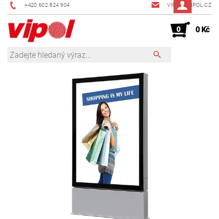
+420 602 824 904
VIPOL@VIPOL.CZ
0
0 Kč