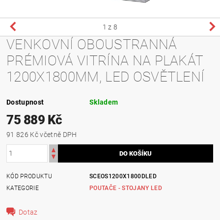
1
z 8
VENKOVNÍ OBOUSTRANNÁ
PRÉMIOVÁ VITRÍNA NA PLAKÁT
1200X1800MM, LED OSVĚTLENÍ
Dostupnost
Skladem
75 889 Kč
91 826 Kč včetně DPH
KÓD PRODUKTU
SCEOS1200X1800DLED
KATEGORIE
POUTAČE - STOJANY LED
Dotaz