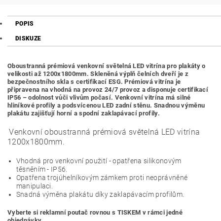
POPIS
DISKUZE
Oboustranná prémiová venkovní světelná LED vitrína pro plakáty o
velikosti až 1200x1800mm. Skleněná výplň čelních dveří je z
bezpečnostního skla s certifikací ESG. Prémiová vitrína je
připravena na vhodná na provoz 24/7 provoz a disponuje certifikací
IP56 – odolnost vůči vlivům počasí. Venkovní vitrína má silné
hliníkové profily a podsvícenou LED zadní stěnu. Snadnou výměnu
plakátu zajišťují horní a spodní zaklapávací profily.
Venkovní oboustranná prémiová světelná LED vitrína
1200x1800mm.
Vhodná pro venkovní použití - opatřena silikonovým
těsněním - IP56.
Opatřena trojúhelníkovým zámkem proti neoprávněné
manipulaci.
Snadná výměna plakátu díky zaklapávacím profilům.
Vyberte si reklamní poutač rovnou s TISKEM v rámci jedné
objednávky