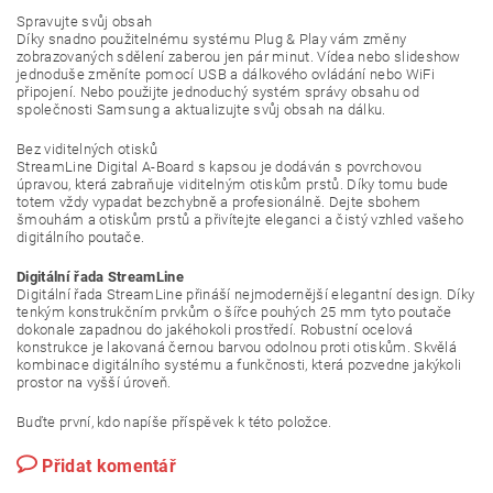
Spravujte svůj obsah
Díky snadno použitelnému systému Plug & Play vám změny
zobrazovaných sdělení zaberou jen pár minut. Vídea nebo slideshow
jednoduše změníte pomocí USB a dálkového ovládání nebo WiFi
připojení. Nebo použijte jednoduchý systém správy obsahu od
společnosti Samsung a aktualizujte svůj obsah na dálku.
Bez viditelných otisků
StreamLine Digital A-Board s kapsou je dodáván s povrchovou
úpravou, která zabraňuje viditelným otiskům prstů. Díky tomu bude
totem vždy vypadat bezchybně a profesionálně. Dejte sbohem
šmouhám a otiskům prstů a přivítejte eleganci a čistý vzhled vašeho
digitálního poutače.
Digitální řada StreamLine
Digitální řada StreamLine přináší nejmodernější elegantní design. Díky
tenkým konstrukčním prvkům o šířce pouhých 25 mm tyto poutače
dokonale zapadnou do jakéhokoli prostředí. Robustní ocelová
konstrukce je lakovaná černou barvou odolnou proti otiskům. Skvělá
kombinace digitálního systému a funkčnosti, která pozvedne jakýkoli
prostor na vyšší úroveň.
Buďte první, kdo napíše příspěvek k této položce.
Přidat komentář