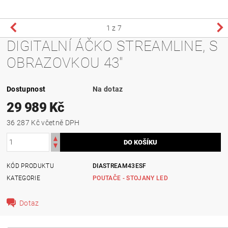
1
z 7
DIGITALNÍ ÁČKO STREAMLINE, S
OBRAZOVKOU 43"
Dostupnost
Na dotaz
29 989 Kč
36 287 Kč včetně DPH
KÓD PRODUKTU
DIASTREAM43ESF
KATEGORIE
POUTAČE - STOJANY LED
Dotaz