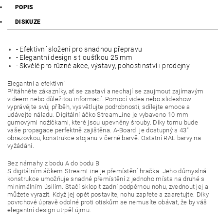
POPIS
DISKUZE
- Efektivní složení pro snadnou přepravu
- Elegantní design s tloušťkou 25 mm
- Skvělé pro různé akce, výstavy, pohostinství i prodejny
Elegantní a efektivní
Přitáhněte zákazníky, ať se zastaví a nechají se zaujmout zajímavým
videem nebo důležitou informací. Pomocí videa nebo slideshow
vyprávějte svůj příběh, vysvětlujte podrobnosti, sdílejte emoce a
udávejte náladu. Digitální áčko StreamLine je vybaveno 10 mm
gumovými nožičkami, které jsou upevněny šrouby. Díky tomu bude
vaše propagace perfektně zajištěna. A-Board je dostupný s 43"
obrazovkou, konstrukce stojanu v černé barvě. Ostatní RAL barvy na
vyžádání.
Bez námahy z bodu A do bodu B
S digitálním áčkem StreamLine je přemístění hračka. Jeho důmyslná
konstrukce umožňuje snadné přemístění z jednoho místa na druhé s
minimálním úsilím. Stačí sklopit zadní podpěrnou nohu, zvednout jej a
můžete vyrazit. Když jej opět postavíte, nohu zapřete a zaaretujte. Díky
povrchové úpravě odolné proti otiskům se nemusíte obávat, že by váš
elegantní design utrpěl újmu.