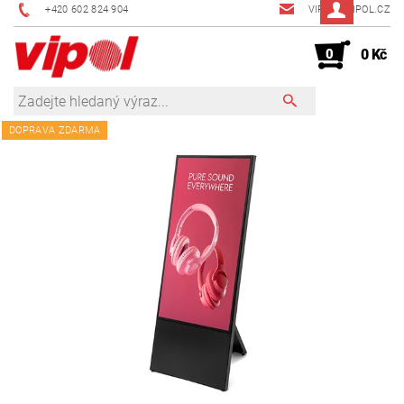
+420 602 824 904
VIPOL@VIPOL.CZ
0
0 Kč
DOPRAVA ZDARMA