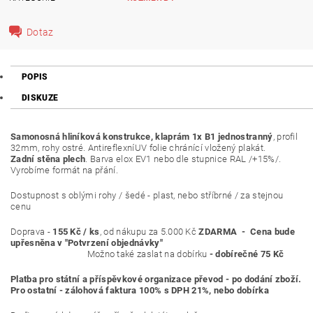
Dotaz
POPIS
DISKUZE
Samonosná hliníková konstrukce, klaprám 1x B1 jednostranný
, profil
32mm, rohy ostré. AntireflexníUV folie chránící vložený plakát.
Zadní stěna plech
. Barva elox EV1 nebo dle stupnice RAL /+15%/.
Vyrobíme formát na přání.
Dostupnost s oblými rohy / šedé - plast, nebo stříbrné / za stejnou
cenu
Doprava -
155 Kč / ks
, od nákupu za 5.000 Kč
ZDARMA - Cena bude
upřesněna v "Potvrzení objednávky"
Možno také zaslat na dobírku
- dobírečné 75 Kč
Platba pro státní a příspěvkové organizace převod - po dodání zboží.
Pro ostatní - zálohová faktura 100% s DPH 21%, nebo dobírka