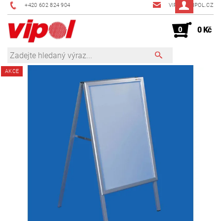
+420 602 824 904
VIPOL@VIPOL.CZ
0
0 Kč
AKCE