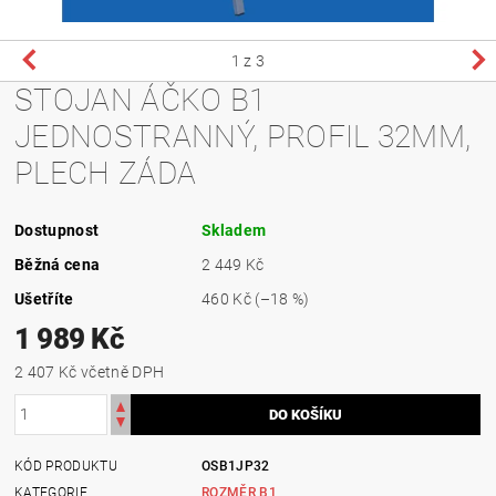
1
z 3
STOJAN ÁČKO B1
JEDNOSTRANNÝ, PROFIL 32MM,
PLECH ZÁDA
Dostupnost
Skladem
Běžná cena
2 449 Kč
Ušetříte
460 Kč
(–18 %)
1 989 Kč
2 407 Kč včetně DPH
KÓD PRODUKTU
OSB1JP32
KATEGORIE
ROZMĚR B1