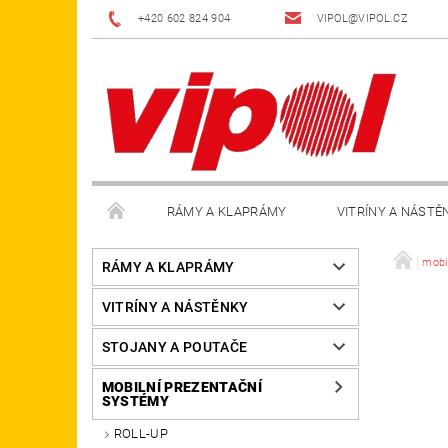
+420 602 824 904
VIPOL@VIPOL.CZ
RÁMY A KLAPRÁMY
VITRÍNY A NÁSTĚ
DOPLŇKY
OBCHODNÍ PODMÍNKY
KON
mobi
RÁMY A KLAPRÁMY
VITRÍNY A NÁSTĚNKY
STOJANY A POUTAČE
MOBILNÍ PREZENTAČNÍ
SYSTÉMY
ROLL-UP