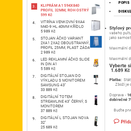
POPIS
KLIPRÁM A1 594X840
PROFIL 32MM, ROH OSTRÝ
DISKU
599 Kč
VITRÍNA VENKOVNÍ 9XA4
M40-9 HL.40MM KŘÍDLO
Stylový p
5 989 Kč
vašeho pultu
jako samosta
STOJAN ÁČKO VARIANT
2XA1 2XA2 OBOUSTRANNÝ,
PROFIL 25MM, PLAST ZÁDA
Maximální d
2 989 Kč
Maximální do
LED REKLAMNÍ ÁČKO SLIDE
IN DIN A1
Vyberte s
5 589 Kč
1.689 Kč
Za
DIGITÁLNÍ STOJAN DO
Platba:
Stát
VÝKLADU S MONITOREM
Zboží je od
SAMSUNG 43"
33 889 Kč
Doprava -
16
DIGITÁLNÍ TOTEM
dobírečné 7
STREAMLINE 43" ČERNÝ, S
MONITOREM
Buďte prvn
37 889 Kč
DIGITÁLNÍ L STOJAN NOVA
Přid
32"
25 689 Kč