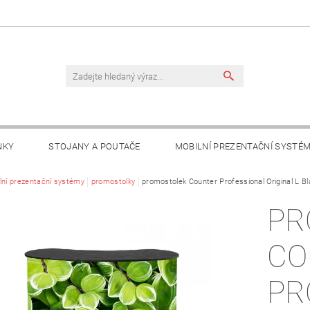
NKY
STOJANY A POUTAČE
MOBILNÍ PREZENTAČNÍ SYSTÉ
TAKTY
lní prezentační systémy
promostolky
promostolek Counter Professional Original L Bl
PR
CO
PR