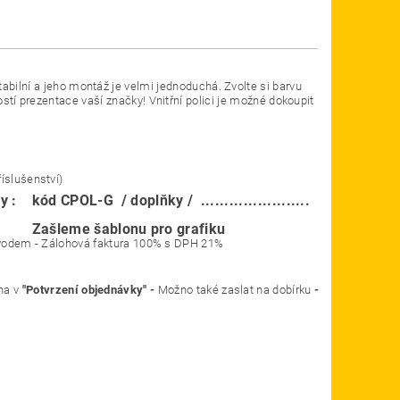
abilní a jeho montáž je velmi jednoduchá. Zvolte si barvu
stí prezentace vaší značky! Vnitřní polici je možné dokoupit
íslušenství)
ky
: kód CPOL-G / doplňky / .......................
o grafiku
o ostatní převodem - Zálohová faktura 100% s DPH 21%
na v
"Potvrzení objednávky" -
Možno také zaslat na dobírku
-