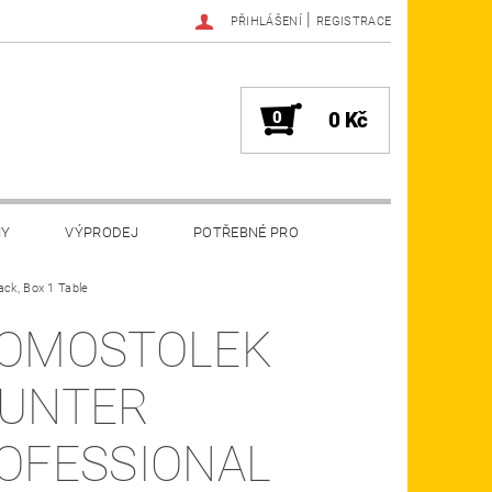
|
PŘIHLÁŠENÍ
REGISTRACE
0
0 Kč
MY
VÝPRODEJ
POTŘEBNÉ PRO
ack, Box 1 Table
OMOSTOLEK
UNTER
OFESSIONAL