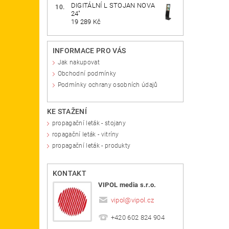
DIGITÁLNÍ L STOJAN NOVA
24"
19 289 Kč
INFORMACE PRO VÁS
Jak nakupovat
Obchodní podmínky
Podmínky ochrany osobních údajů
KE STAŽENÍ
propagační leták - stojany
ropagační leták - vitríny
propagační leták - produkty
KONTAKT
VIPOL media s.r.o.
vipol
@
vipol.cz
+420 602 824 904