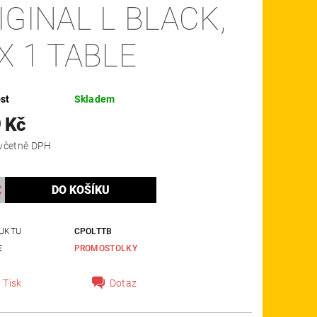
IGINAL L BLACK,
X 1 TABLE
st
Skladem
 Kč
4 706 Kč včetně DPH
UKTU
CPOLTTB
E
PROMOSTOLKY
Tisk
Dotaz