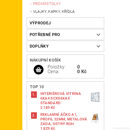
PROMOSTOLKY
VLAJKY, KAPKY, KŘÍDLA
VÝPRODEJ
POTŘEBNÉ PRO
DOPLŇKY
NÁKUPNÍ KOŠÍK
Položky:
0
Cena:
0 Kč
TOP 10
INTERIÉROVÁ VITRÍNA
6XA4 SCXS6XA4
STANDARD
2 189 Kč
REKLAMNÍ ÁČKO A1,
PROFIL 32MM, METALOVÁ
ZÁDA, OSTRÝ ROH
1 829 Kč