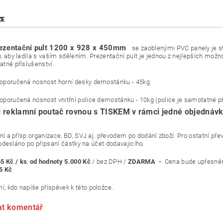
ZE
rezentační pult 1200 x 928 x 450mm
se zaoblenými PVC panely je st
, aby ladila s vaším sdělením. Prezentační pult je jednou z nejlepších možno
tné příslušenství.
oporučená nosnost horní desky demostánku - 45kg
poručená nosnost vnitřní police demostánku - 10kg (police je samotatné př
i reklamní poutač rovnou s TISKEM v rámci jedné objednáv
šleme šablonu pr
ní a přísp.organizace, BD, SVJ aj. převodem po dodání zboží. Pr
esláno po připsaní částky na účet dodavajicího.
5 Kč / ks
,
od hodnoty 5.000 Kč
/ bez DPH /
ZDARMA -
Cena bude upřesně
5 Kč
í, kdo napíše příspěvek k této položce.
at komentář