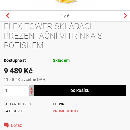
1
z 6
FLEX TOWER SKLÁDACÍ
PREZENTAČNÍ VITRÍNKA S
POTISKEM
Dostupnost
Skladem
9 489 Kč
11 482 Kč včetně DPH
KÓD PRODUKTU
FLTWR
KATEGORIE
PROMOSTOLKY
Dotaz