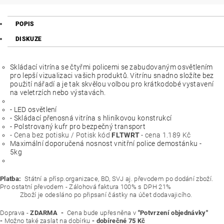
POPIS
DISKUZE
Skládací vitrína se čtyřmi policemi se zabudovaným osvětlením
pro lepší vizualizaci vašich produktů. Vitrínu snadno složíte bez
použití nářadí a je tak skvělou volbou pro krátkodobé vystavení
na veletrzích nebo výstavách.
- LED osvětlení
- Skládací přenosná vitrína s hliníkovou konstrukcí
- Polstrovaný kufr pro bezpečný transport
- Cena bez potisku / Potisk kód
FLTWRT
- cena 1.189 Kč
Maximální doporučená nosnost vnitřní police demostánku -
5kg
Platba:
Státní a přísp.organizace, BD, SVJ aj. převodem po dodání zboží.
Pro ostatní převodem - Zálohová faktura 100% s DPH 21%
Zboží je odesláno po připsaní částky na účet dodavajicího.
Doprava -
ZDARMA -
Cena bude upřesněna v
"Potvrzení objednávky"
-
Možno také zaslat na dobírku
- dobírečné 75 Kč