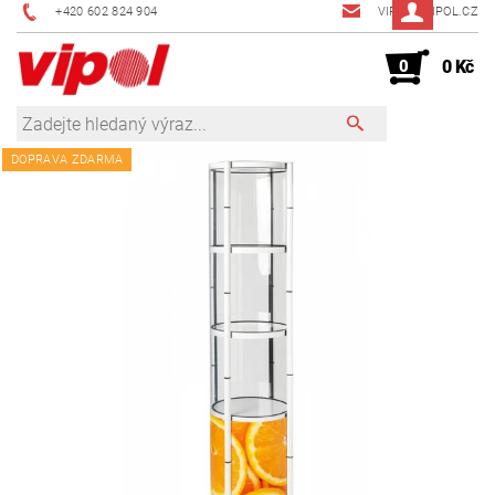
+420 602 824 904
VIPOL@VIPOL.CZ
0
0 Kč
DOPRAVA ZDARMA