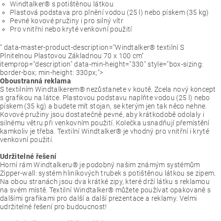
Windtalker® s potištěnou látkou
Plastová podstava pro plnění vodou (25 l) nebo pískem (35 kg)
Pevné kovové pružiny i pro silný vítr
Pro vnitřní nebo kryté venkovní použití
" data-master-product-description="Windtalker® textilní S
Plnitelnou Plastovou Základnou 70 x 100 cm"
itemprop="description" data-min-height="330" style="box-sizing:
border-box; min-height: 330px;">
Oboustranná reklama
S textilním Windtalkerem® nezůstanete v koutě. Zcela nový koncept
s grafikou na látce. Plastovou podstavu naplňte vodou (25 l) nebo
pískem (35 kg) a budete mít stojan, se kterým jen tak něco nehne.
Kovové pružiny jsou dostatečně pevné, aby krátkodobě odolaly i
silnému větru při venkovním použití. Kolečka usnadňují přemístění
kamkoliv je třeba. Textilní Windtalker® je vhodný pro vnitřní i kryté
venkovní použití.
Udržitelné řešení
Horní rám Windtalkeru® je podobný našim známým systémům
Zipper-wall: systém hliníkových trubek s potištěnou látkou se zipem.
Na obou stranách jsou dva krátké zipy, které drží látku s reklamou
na svém místě. Textilní Windtalker® můžete používat opakovaně s
dalšími grafikami pro další a další prezentace a reklamy. Velmi
udržitelné řešení pro budoucnost!