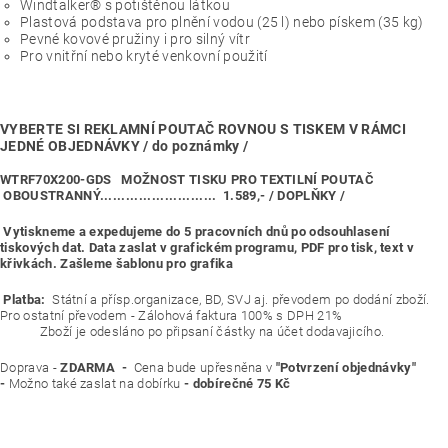
Windtalker® s potištěnou látkou
Plastová podstava pro plnění vodou (25 l) nebo pískem (35 kg)
Pevné kovové pružiny i pro silný vítr
Pro vnitřní nebo kryté venkovní použití
VYBERTE SI REKLAMNÍ POUTAČ ROVNOU S TISKEM V RÁMCI
JEDNÉ OBJEDNÁVKY / do poznámky /
WTRF70X200-GDS MOŽNOST TISKU PRO TEXTILNÍ POUTAČ
OBOUSTRANNÝ........................... 1.589,- / DOPLŇKY /
Vytiskneme a expedujeme do 5 pracovních dnů po odsouhlasení
tiskových dat. Data zaslat v grafickém programu, PDF pro tisk, text v
křivkách. Zašleme šablonu pro grafika
Platba:
Státní a přísp.organizace, BD, SVJ aj. převodem po dodání zboží.
Pro ostatní převodem - Zálohová faktura 100% s DPH 21%
Zboží je odesláno po připsaní částky na účet dodavajicího.
Doprava -
ZDARMA -
Cena bude upřesněna v
"Potvrzení objednávky"
-
Možno také zaslat na dobírku
- dobírečné 75 Kč