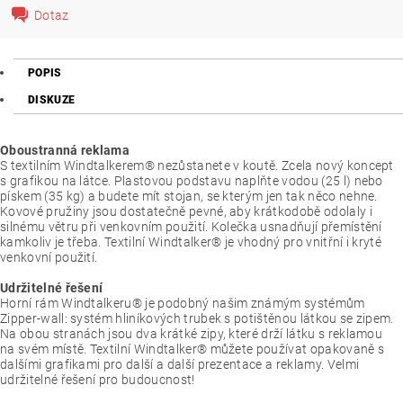
Dotaz
POPIS
DISKUZE
Oboustranná reklama
S textilním Windtalkerem® nezůstanete v koutě. Zcela nový koncept
s grafikou na látce. Plastovou podstavu naplňte vodou (25 l) nebo
pískem (35 kg) a budete mít stojan, se kterým jen tak něco nehne.
Kovové pružiny jsou dostatečně pevné, aby krátkodobě odolaly i
silnému větru při venkovním použití. Kolečka usnadňují přemístění
kamkoliv je třeba. Textilní Windtalker® je vhodný pro vnitřní i kryté
venkovní použití.
Udržitelné řešení
Horní rám Windtalkeru® je podobný našim známým systémům
Zipper-wall: systém hliníkových trubek s potištěnou látkou se zipem.
Na obou stranách jsou dva krátké zipy, které drží látku s reklamou
na svém místě. Textilní Windtalker® můžete používat opakovaně s
dalšími grafikami pro další a další prezentace a reklamy. Velmi
udržitelné řešení pro budoucnost!