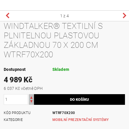
1
z 4
WINDTALKER® TEXTILNÍ S
PLNITELNOU PLASTOVOU
ZÁKLADNOU 70 X 200 CM
WTRF70X200
Dostupnost
Skladem
4 989 Kč
6 037 Kč včetně DPH
KÓD PRODUKTU
WTRF70X200
KATEGORIE
MOBILNÍ PREZENTAČNÍ SYSTÉMY