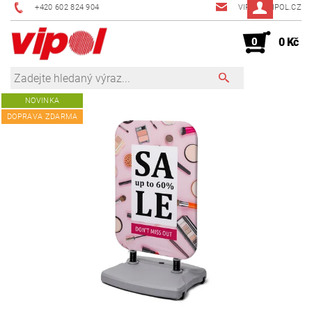
+420 602 824 904
VIPOL@VIPOL.CZ
0
0 Kč
NOVINKA
DOPRAVA ZDARMA