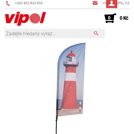
+420 602 824 904
VIPOL@VIPOL.CZ
0
0 Kč