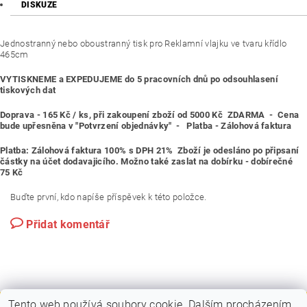
DISKUZE
Jednostranný nebo oboustranný tisk pro Reklamní vlajku ve tvaru křídlo
465cm
VYTISKNEME a EXPEDUJEME do 5 pracovních dnů po odsouhlasení
tiskových dat
Doprava -
165 Kč / ks
, při zakoupení zboží od 5000 Kč
ZDARMA - Cena
bude upřesněna v "Potvrzení objednávky" -
Platba - Zálohová faktura
Platba: Zálohová faktura 100% s DPH 21% Zboží je odesláno po připsaní
částky na účet dodavajicího. Možno také zaslat na dobírku - dobírečné
75 Kč
Buďte první, kdo napíše příspěvek k této položce.
Přidat komentář
Tento web používá soubory cookie. Dalším procházením