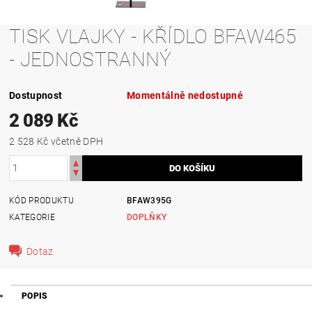
TISK VLAJKY - KŘÍDLO BFAW465
- JEDNOSTRANNÝ
Dostupnost
Momentálně nedostupné
2 089 Kč
2 528 Kč včetně DPH
KÓD PRODUKTU
BFAW395G
KATEGORIE
DOPLŇKY
Dotaz
POPIS