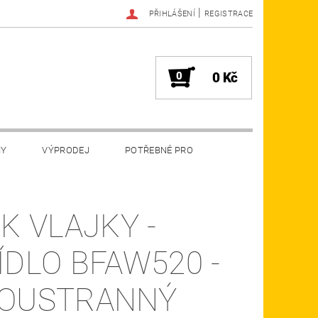
|
PŘIHLÁŠENÍ
REGISTRACE
0
0 Kč
MY
VÝPRODEJ
POTŘEBNÉ PRO
SK VLAJKY -
ÍDLO BFAW520 -
OUSTRANNÝ