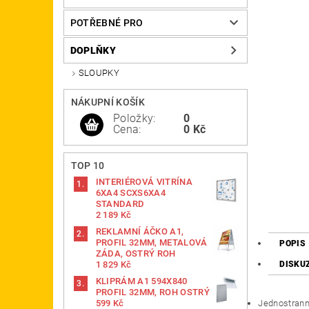
POTŘEBNÉ PRO
DOPLŇKY
SLOUPKY
NÁKUPNÍ KOŠÍK
Položky:
0
Cena:
0 Kč
TOP 10
INTERIÉROVÁ VITRÍNA
6XA4 SCXS6XA4
STANDARD
2 189 Kč
REKLAMNÍ ÁČKO A1,
PROFIL 32MM, METALOVÁ
POPIS
ZÁDA, OSTRÝ ROH
1 829 Kč
DISKU
KLIPRÁM A1 594X840
PROFIL 32MM, ROH OSTRÝ
599 Kč
Jednostranný