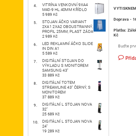
VITRÍNA VENKOVNÍ 9XA4
VYTISKNEME
M40-9 HL.40MM KŘÍDLO
5 989 Kč
Doprava -
1
STOJAN ÁČKO VARIANT
2XA1 2XA2 OBOUSTRANNÝ,
Platba: Zál
PROFIL 25MM, PLAST ZÁDA
Kč
2 989 Kč
LED REKLAMNÍ ÁČKO SLIDE
Buďte prvn
IN DIN A1
5 589 Kč
Přid
DIGITÁLNÍ STOJAN DO
VÝKLADU S MONITOREM
SAMSUNG 43"
33 889 Kč
DIGITÁLNÍ TOTEM
STREAMLINE 43" ČERNÝ, S
MONITOREM
37 889 Kč
DIGITÁLNÍ L STOJAN NOVA
32"
25 689 Kč
DIGITÁLNÍ L STOJAN NOVA
24"
19 289 Kč