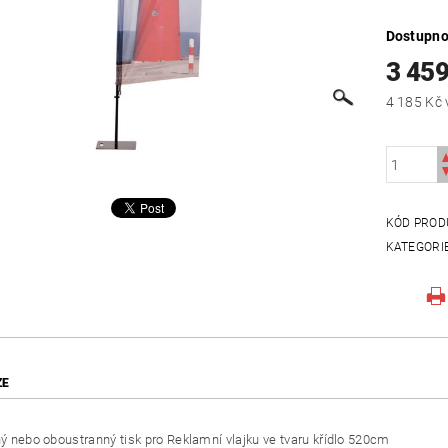
Dostupno
3 459
KÓD PROD
KATEGORI
ZE
 nebo oboustranný tisk pro Reklamní vlajku ve tvaru křídlo 520cm