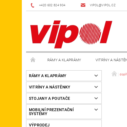
+420 602 824 904
VIPOL@VIPOL.CZ
RÁMY A KLAPRÁMY
VITRÍNY A NÁSTĚ
DOPLŇKY
OBCHODNÍ PODMÍNKY
KON
dopl
RÁMY A KLAPRÁMY
VITRÍNY A NÁSTĚNKY
STOJANY A POUTAČE
MOBILNÍ PREZENTAČNÍ
SYSTÉMY
VÝPRODEJ