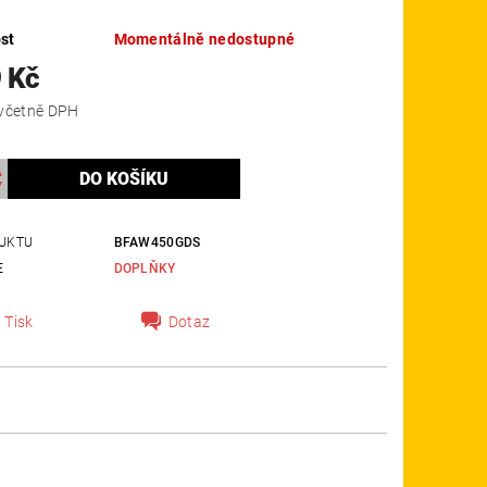
st
Momentálně nedostupné
 Kč
4 185 Kč včetně DPH
UKTU
BFAW450GDS
E
DOPLŇKY
Tisk
Dotaz