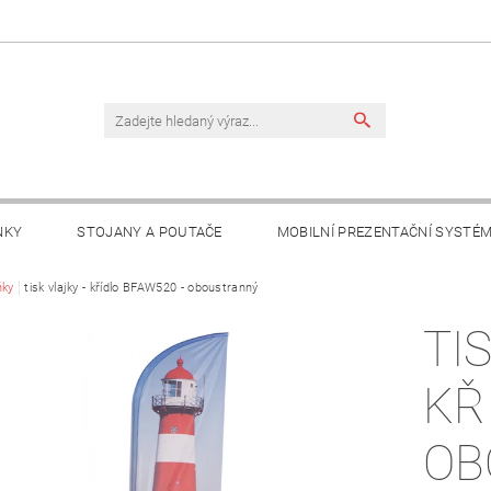
NKY
STOJANY A POUTAČE
MOBILNÍ PREZENTAČNÍ SYSTÉ
TAKTY
ňky
tisk vlajky - křídlo BFAW520 - oboustranný
TI
KŘ
OB