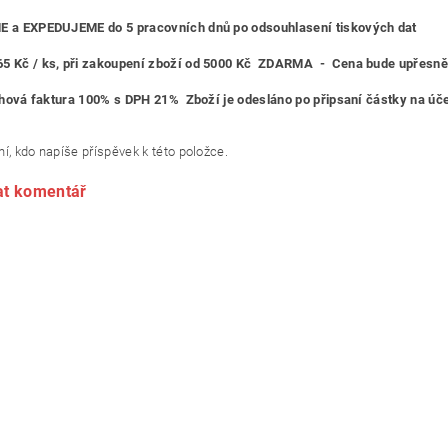
 a EXPEDUJEME do 5 pracovních dnů po odsouhlasení tiskových dat
65 Kč / ks
, při zakoupení zboží od 5000 Kč
ZDARMA - Cena bude upřesněna
ohová faktura 100% s DPH 21% Zboží je odesláno po připsaní částky na úče
í, kdo napíše příspěvek k této položce.
at komentář