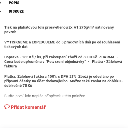
POPIS
DISKUZE
Tisk na plakátovou folii prosvětlenou 2x A1 275g/m² satinovaný
povrch
VYTISKNEME a EXPEDUJEME do 5 pracovních dnů po odsouhlasení
tiskových dat
Doprava -
165 Kč / ks
, při zakoupení zboží od 5000 Kč
ZDARMA -
Cena bude upřesněna v "Potvrzení objednávky" -
Platba - Zálohová
faktura
Platba: Zálohová faktura 100% s DPH 21% Zboží je odesláno po
připsaní částky na účet dodavajicího. Možno také zaslat na dobírku -
dobírečné 75 Kč
Buďte první, kdo napíše příspěvek k této položce.
Přidat komentář