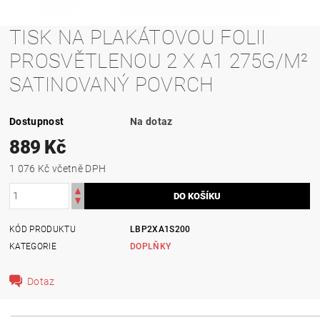
TISK NA PLAKÁTOVOU FOLII
PROSVĚTLENOU 2 X A1 275G/M²
SATINOVANÝ POVRCH
Dostupnost
Na dotaz
889 Kč
1 076 Kč včetně DPH
KÓD PRODUKTU
LBP2XA1S200
KATEGORIE
DOPLŇKY
Dotaz