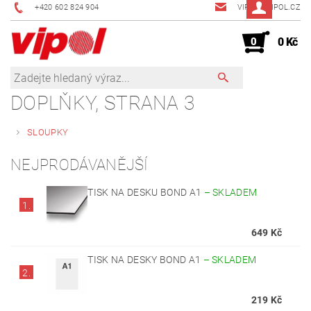
+420 602 824 904
VIPOL@VIPOL.CZ
0
0 Kč
DOPLŇKY
, STRANA 3
SLOUPKY
NEJPRODÁVANĚJŠÍ
TISK NA DESKU BOND A1
–
SKLADEM
1.
649 Kč
TISK NA DESKY BOND A1
–
SKLADEM
2.
219 Kč