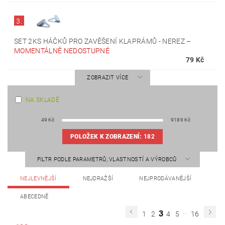
3.
SET 2KS HÁČKŮ PRO ZAVĚŠENÍ KLAPRÁMŮ - NEREZ
–
MOMENTÁLNĚ NEDOSTUPNÉ
79 Kč
ZOBRAZIT VÍCE
NA SKLADĚ
49
Kč
9189
Kč
POLOŽEK K ZOBRAZENÍ:
182
FILTR PODLE PARAMETRŮ, VLASTNOSTÍ A VÝROBCŮ
NEJLEVNĚJŠÍ
NEJDRAŽŠÍ
NEJPRODÁVANĚJŠÍ
ABECEDNĚ
...
3
1
2
4
5
16