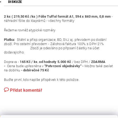
DISKUZE
2 ks ( 219,50 Kč /ks ) Fólie Tuffol formát A1, 594 x 840 mm, 0,8 mm
-
náhradní fólie do klaprámů - všechny formáty
Řežeme rovněž atypické rozměry
Platba:
Státní a přísp.organizace, BD, SVJ aj. převodem po dodání
zboží. Pro ostatní převodem - Zálohová faktura 100% s DPH 21%
Zboží je odesláno po připsaní částky na účet
dodavajicího.
Doprava -
165 Kč / ks
,
od hodnoty 5.000 Kč
/ bez DPH /
ZDARMA
-
Cena bude upřesněna v
"Potvrzení objednávky" -
Možno také zaslat
na dobírku
- dobírečné 75 Kč
Buďte první, kdo napíše příspěvek k této položce.
Přidat komentář