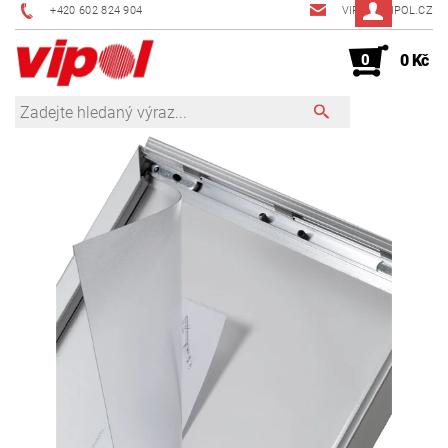
+420 602 824 904
VIPOL@VIPOL.CZ
0
0 Kč