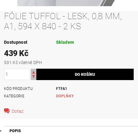
FÓLIE TUFFOL - LESK, 0,8 MM,
A1, 594 X 840 - 2 KS
Dostupnost
Skladem
439 Kč
531 Kč včetně DPH
KÓD PRODUKTU
FTFA1
KATEGORIE
DOPLŇKY
Dotaz
POPIS