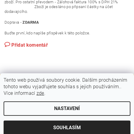
zboží. Pro ostatní převodem - Zálohová faktura 100% s DPH 21%
Zboží je odesláno po připsaní částky na účet
dodavajicího.
Doprava -
ZDARMA
Buďte první, kdo napíše příspěvek k této položce.
Přidat komentář
Tento web používá soubory cookie. Dalším procházením
tohoto webu vyjadřujete souhlas s jejich používáním..
|
|
PLAKÁTOVÉ RÁMY A KLAPRÁMY
VITRÍNY A NÁSTĚNKY
Více informací
zde
.
|
|
STOJANY A POUTAČE
MOBILNÍ PREZENTAČNÍ SYSTÉM
KONTAKTY
NASTAVENÍ
2026 © VIPOL, všechna práva vyhrazena
Vytvořil Shoptet
SOUHLASÍM