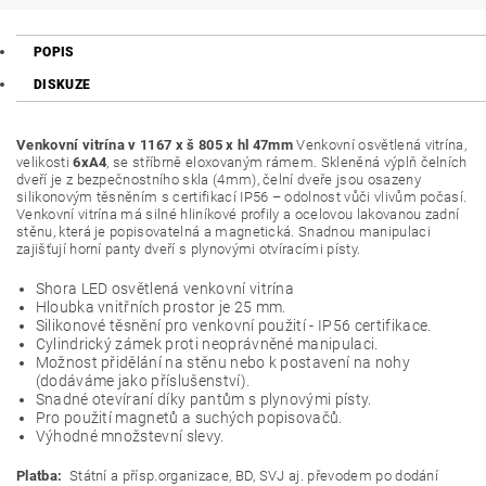
POPIS
DISKUZE
Venkovní vitrína v 1167 x š 805 x hl 47mm
Venkovní osvětlená vitrína,
velikosti
6xA4
, se stříbrně eloxovaným rámem. Skleněná výplň čelních
dveří je z bezpečnostního skla (4mm), čelní dveře jsou osazeny
silikonovým těsněním s certifikací IP56 – odolnost vůči vlivům počasí.
Venkovní vitrína má silné hliníkové profily a ocelovou lakovanou zadní
stěnu, která je popisovatelná a magnetická. Snadnou manipulaci
zajišťují horní panty dveří s plynovými otvíracími písty.
Shora LED osvětlená venkovní vitrína
Hloubka vnitřních prostor je 25 mm.
Silikonové těsnění pro venkovní použití - IP56 certifikace.
Cylindrický zámek proti neoprávněné manipulaci.
Možnost přidělání na stěnu nebo k postavení na nohy
(dodáváme jako příslušenství).
Snadné otevíraní díky pantům s plynovými písty.
Pro použití magnetů a suchých popisovačů.
Výhodné množstevní slevy.
Platba:
Státní a přísp.organizace, BD, SVJ aj. převodem po dodání