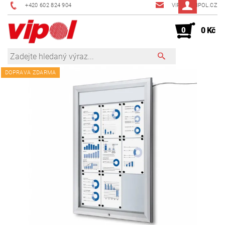
+420 602 824 904
VIPOL@VIPOL.CZ
0
0 Kč
DOPRAVA ZDARMA