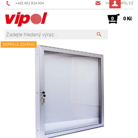
+420 602 824 904
VIPOL@VIPOL.CZ
0
0 Kč
DOPRAVA ZDARMA