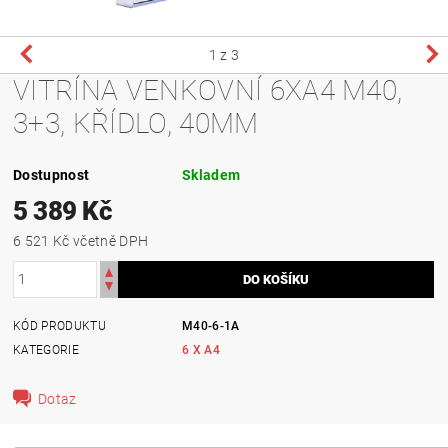
1
z 3
VITRÍNA VENKOVNÍ 6XA4 M40,
3+3, KŘÍDLO, 40MM
Dostupnost
Skladem
5 389 Kč
6 521 Kč včetně DPH
KÓD PRODUKTU
M40-6-1A
KATEGORIE
6 X A4
Dotaz