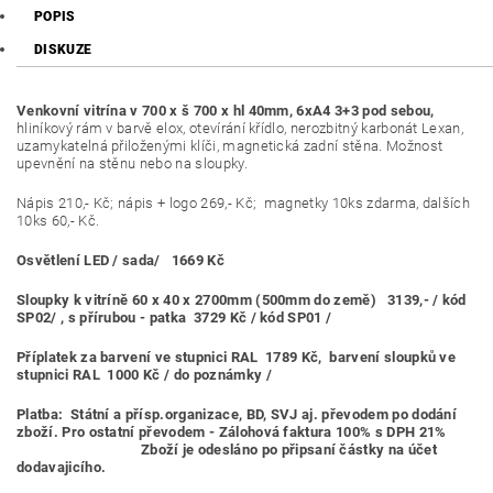
POPIS
DISKUZE
Venkovní vitrína v 700 x š 700 x hl 40mm, 6xA4 3+3 pod sebou,
hliníkový rám v barvě elox, otevírání křídlo, nerozbitný karbonát Lexan,
uzamykatelná přiloženými klíči, magnetická zadní stěna. Možnost
upevnění na stěnu nebo na sloupky.
Nápis 210,- Kč; nápis + logo 269,- Kč; magnetky 10ks zdarma, dalších
10ks 60,- Kč.
Osvětlení LED / sada/ 1669 Kč
Sloupky k vitríně 60 x 40 x 2700mm (500mm do země) 3139,- / kód
SP02/ , s přírubou - patka 3729 Kč / kód SP01 /
Příplatek za barvení ve stupnici RAL 1789 Kč, barvení sloupků ve
stupnici RAL 1000 Kč / do poznámky /
Platba:
Státní a přísp.organizace, BD, SVJ aj. převodem po dodání
zboží. Pro ostatní převodem - Zálohová faktura 100% s DPH 21%
Zboží je odesláno po připsaní částky na účet
dodavajicího.