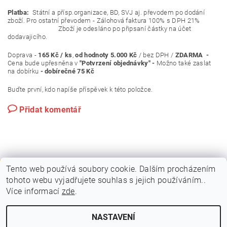
Platba:
Státní a přísp.organizace, BD, SVJ aj. převodem po dodání
zboží. Pro ostatní převodem - Zálohová faktura 100% s DPH 21%
Zboží je odesláno po připsaní částky na účet
dodavajicího.
Doprava -
165 Kč / ks
,
od hodnoty 5.000 Kč
/ bez DPH /
ZDARMA -
Cena bude upřesněna v
"Potvrzení objednávky" -
Možno také zaslat
na dobírku
- dobírečné 75 Kč
Buďte první, kdo napíše příspěvek k této položce.
Přidat komentář
Tento web používá soubory cookie. Dalším procházením
tohoto webu vyjadřujete souhlas s jejich používáním..
|
|
PLAKÁTOVÉ RÁMY A KLAPRÁMY
VITRÍNY A NÁSTĚNKY
Více informací
zde
.
|
|
STOJANY A POUTAČE
MOBILNÍ PREZENTAČNÍ SYSTÉM
KONTAKTY
NASTAVENÍ