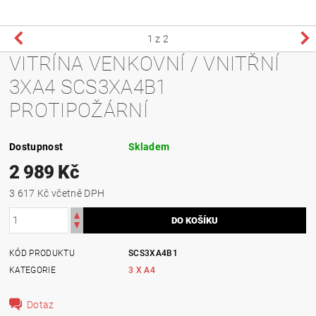
1
z 2
VITRÍNA VENKOVNÍ / VNITŘNÍ
3XA4 SCS3XA4B1
PROTIPOŽÁRNÍ
Dostupnost
Skladem
2 989 Kč
3 617 Kč včetně DPH
KÓD PRODUKTU
SCS3XA4B1
KATEGORIE
3 X A4
Dotaz