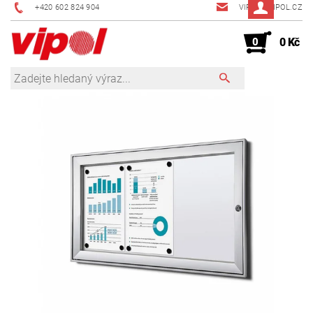
+420 602 824 904
VIPOL@VIPOL.CZ
0
0 Kč