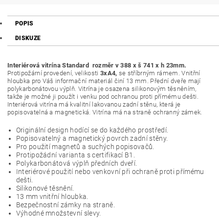
POPIS
DISKUZE
Interiérová vitrína Standard rozměr v 388 x š 741 x h 23mm.
Protipožární provedení, velikosti
3xA4,
se stříbrným rámem. Vnitřní
hloubka pro Váš informační materiál činí 13 mm. Přední dveře mají
polykarbonátovou výplň. Vitrína je osazena silikonovým těsněním,
takže je možné ji použít i venku pod ochranou proti přímému dešti.
Interiérová vitrína má kvalitní lakovanou zadní stěnu, která je
popisovatelná a magnetická. Vitrína má na straně ochranný zámek.
Originální design hodící se do každého prostředí.
Popisovatelný a magnetický povrch zadní stěny.
Pro použití magnetů a suchých popisovačů.
Protipožádní varianta s certifikací B1.
Polykarbonátová výplň předních dveří.
Interiérové použití nebo venkovní při ochraně proti přímému
dešti.
Silikonové těsnění.
13 mm vnitřní hloubka.
Bezpečnostní zámky na straně.
Výhodné množstevní slevy.